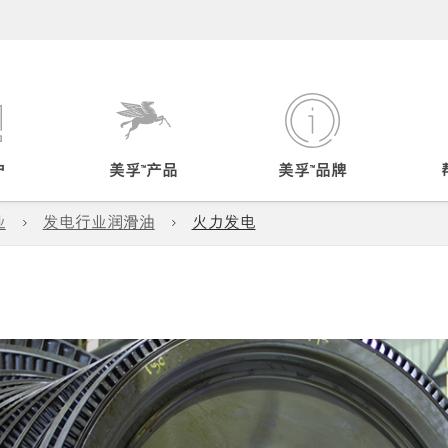
户
美孚™产品
美孚™品牌
业
发电行业润滑油
火力发电