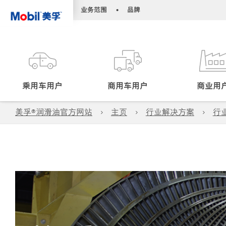
•
•
业务范围
品牌
乘用车用户
商用车用户
商业用
美孚®润滑油官方网站
主页
行业解决方案
行