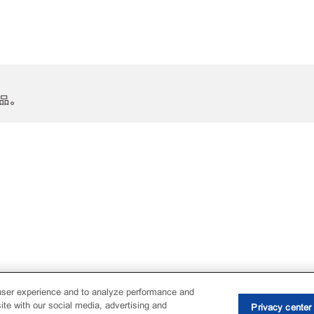
品。
user experience and to analyze performance and
ite with our social media, advertising and
Privacy center