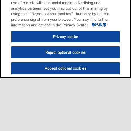
use of our site with our social media, advertising and
analytics partners, but you may opt out of this sharing by
using the “Reject optional cookies” button or by opt-out
preference signal from your browser. You may find further
information and options in the Privacy Center.
隐私政策
Privacy center
Reject optional cookies
Accept optional cookies
选油助手
查找门店
联系我们
线上门店
Sitemap
联系我们
•
•