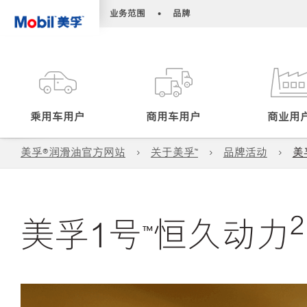
•
•
业务范围
品牌
乘用车用户
商用车用户
商业用
美孚®润滑油官方网站
关于美孚™️
品牌活动
美
2
美孚1号™恒久动力