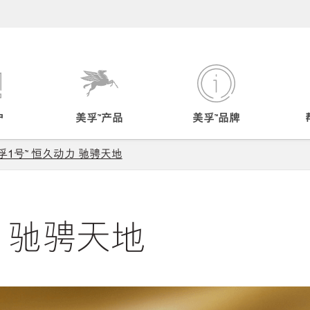
户
美孚™产品
美孚™品牌
孚1号™ 恒久动力 驰骋天地
驰骋天地