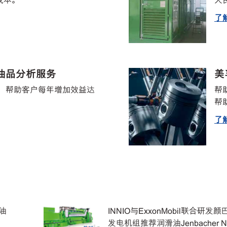
成本。
人民
了
 油品分析服务
美
上，帮助客户每年增加效益达
帮
帮
了
油
INNIO与ExxonMobil联合研发
发电机组推荐润滑油Jenbacher N O