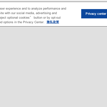
user experience and to analyze performance and
ite with our social media, advertising and
Privacy center
eject optional cookies” button or by opt-out
nd options in the Privacy Center.
隐私政策
•
Privacy center (Do not sell or share