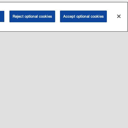
Reject optional cookies
Accept optional cookies
•
•
•
 my personal information)
可访问性
隐私政策
条款和条件
2003-
2026
埃克森美孚公司版权所有。保留所有权利。
沪ICP备09048291号-4
沪公网安备 31010402004412号