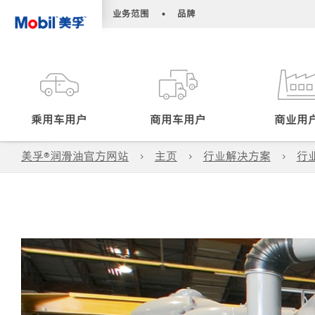
•
•
业务范围
品牌
乘用车用户
商用车用户
商业用
美孚®润滑油官方网站
主页
行业解决方案
行