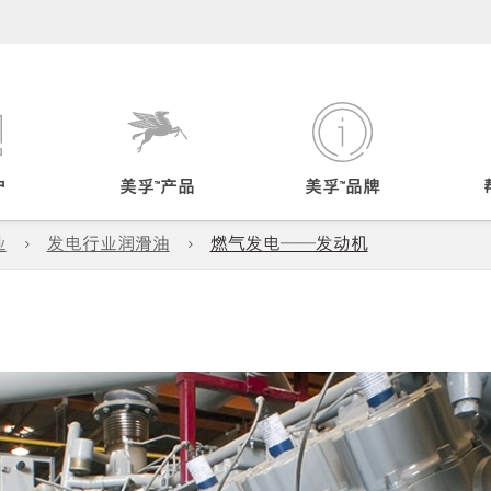
户
美孚™产品
美孚™品牌
业
发电行业润滑油
燃气发电——发动机