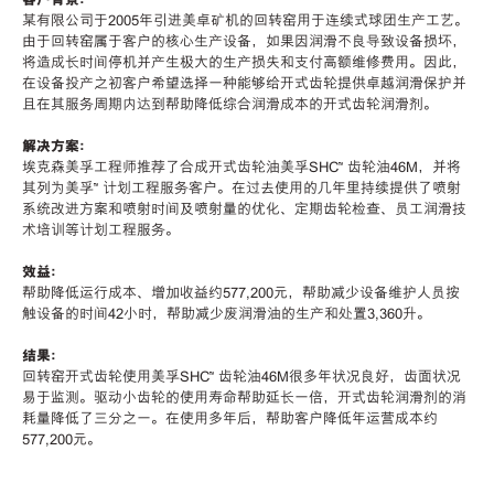
某有限公司于2005年引进美卓矿机的回转窑用于连续式球团生产工艺。
由于回转窑属于客户的核心生产设备，如果因润滑不良导致设备损坏，
将造成长时间停机并产生极大的生产损失和支付高额维修费用。因此，
在设备投产之初客户希望选择一种能够给开式齿轮提供卓越润滑保护并
且在其服务周期内达到帮助降低综合润滑成本的开式齿轮润滑剂。
解决方案：
埃克森美孚工程师推荐了合成开式齿轮油美孚SHC™ 齿轮油46M，并将
其列为美孚™ 计划工程服务客户。在过去使用的几年里持续提供了喷射
系统改进方案和喷射时间及喷射量的优化、定期齿轮检查、员工润滑技
术培训等计划工程服务。
效益：
帮助降低运行成本、增加收益约577,200元，帮助减少设备维护人员按
触设备的时间42小时，帮助减少废润滑油的生产和处置3,360升。
结果：
回转窑开式齿轮使用美孚SHC™ 齿轮油46M很多年状况良好，齿面状况
易于监测。驱动小齿轮的使用寿命帮助延长一倍，开式齿轮润滑剂的消
耗量降低了三分之一。在使用多年后，帮助客户降低年运营成本约
577,200元。