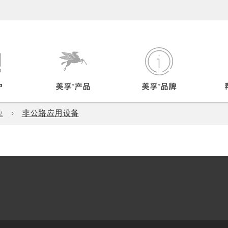
户
美孚™产品
美孚™品牌
业
非公路应用设备