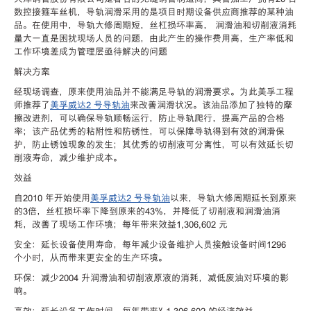
数控接箍车丝机，导轨润滑采用的是项目时期设备供应商推荐的某种油
品。在使用中，导轨大修周期短，丝杠损坏率高， 润滑油和切削液消耗
量大一直是困扰现场人员的问题，由此产生的操作费用高，生产率低和
工作环境差成为管理层亟待解决的问题
解决方案
经现场调查，原来使用油品并不能满足导轨的润滑要求。为此美孚工程
师推荐了
美孚威达2 号导轨油
来改善润滑状况。该油品添加了独特的摩
擦改进剂，可以确保导轨顺畅运行，防止导轨爬行，提高产品的合格
率；该产品优秀的粘附性和防锈性，可以保障导轨得到有效的润滑保
护，防止锈蚀现象的发生；其优秀的切削液可分离性，可以有效延长切
削液寿命，减少维护成本。
效益
自2010 年开始使用
美孚威达2 号导轨油
以来，导轨大修周期延长到原来
的3倍，丝杠损坏率下降到原来的43%，并降低了切削液和润滑油消
耗，改善了现场工作环境；每年带来效益1,306,602 元
安全：延长设备使用寿命，每年减少设备维护人员接触设备时间1296
个小时，从而带来更安全的生产环境。
环保：减少2004 升润滑油和切削液原液的消耗，减低废油对环境的影
响。