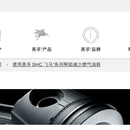
户
美孚™产品
美孚™品牌
源
使用美孚 SHC 飞马™系列帮助减少燃气消耗