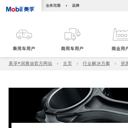
•
•
业务范围
品牌
乘用车用户
商用车用户
商业用
美孚®润滑油官方网站
主页
行业解决方案
资