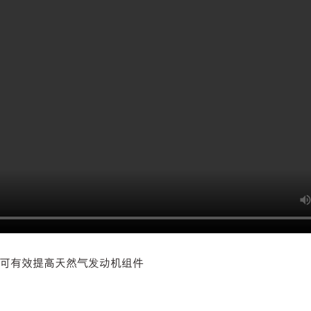
天然气发动机 16,000 多个小时，来合作测试
美孚 SHC 飞马™
燃气
垢和过度磨损的影响。
气发动机油中的美孚 1 号™。”
用户使用有关美孚润滑油产品和服务的测试和分析。并由该特定
设备的种类、运行条件和环境、保养情况等的不同而有所差异。
机油可有效提高天然气发动机组件