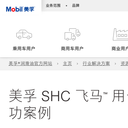
•
•
业务范围
品牌
乘用车用户
商用车用户
商业用
美孚®润滑油官方网站
主页
行业解决方案
资
美孚 SHC 飞马™
功案例