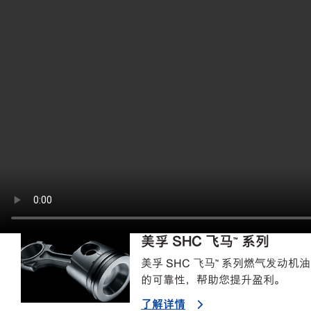
观看埃克森美孚和 Enogex 通过连续运行卡特彼勒G3516 
性能。了解
美孚 SHC 飞马™
系列如何保护燃气发动机免受积
“对于美孚™ 产品而言，SHC 系列具有卓越性能，相当于燃
——Enogex 压缩机操作主管 Kent Wilson
*该业绩证明所引用的数据和结果是基于埃克森美孚对特定
确认。该润滑油产品的实际应用效果对不同的用户可能由于
美孚 SHC 飞马™ 系列
美孚 SHC 飞马™ 系列燃气发动
的可靠性，帮助您提升盈利。
了解详情