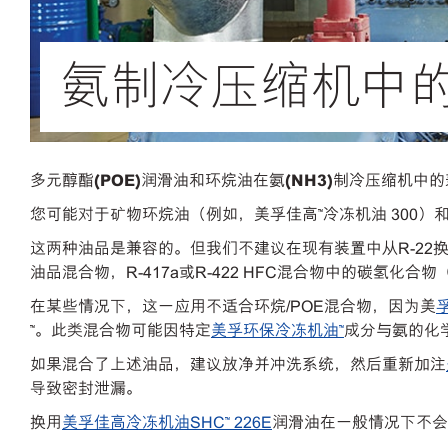
氨制冷压缩机中
多元醇酯
(POE)
润滑油和环烷油在氨
(NH3)
制冷压缩机中的
您可能对于矿物环烷油（例如，美孚佳高™冷冻机油 300
这两种油品是兼容的。但我们不建议在现有装置中从R-22换用
油品混合物，R-417a或R-422 HFC混合物中的碳氢化
在某些情况下，这一应用不适合环烷/POE混合物，因为美
™。此类混合物可能因特定
美孚环保冷冻机油™
成分与氨的化
如果混合了上述油品，建议放净并冲洗系统，然后重新加注
导致密封泄漏。
换用
美孚佳高冷冻机油SHC™ 226E
润滑油在一般情况下不会