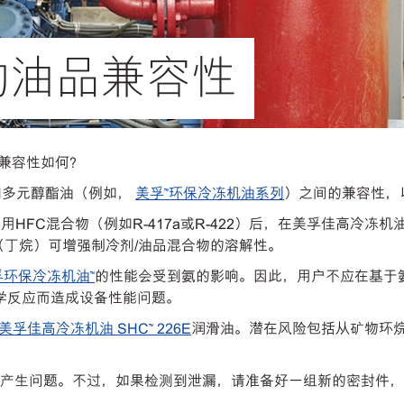
的油品兼容性
兼容性如何？
）和多元醇酯油（例如，
美孚™环保冷冻机油系列
）之间的兼容性，
HFC混合物（例如R-417a或R-422）后，在美孚佳高冷冻
合物（丁烷）可增强制冷剂/油品混合物的溶解性。
孚环保冷冻机油™
的性能会受到氨的影响。因此，用户不应在基于氨
学反应而造成设备性能问题。
美孚佳高冷冻机油 SHC™ 226E
润滑油。潜在风险包括从矿物环烷
产生问题。不过，如果检测到泄漏，请准备好一组新的密封件，