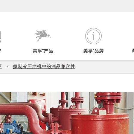
户
美孚™产品
美孚™品牌
源
氨制冷压缩机中的油品兼容性