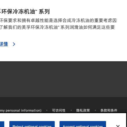
环保冷冻机油™ 系列
环保要求和拥有卓越性能是选择合成冷冻机油的重要考虑因
了解我们的美孚环保冷冻机油™ 系列润滑油如何满足这些要
详情
•
•
•
 my personal information)
可访问性
隐私政策
条款和条件
2003-
2026
埃克森美孚公司版权所有。保留所有权利。
沪ICP备09048291号-4
沪公网安备 31010402004412号
Reject optional cookies
Accept optional cookies