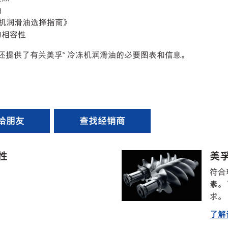
油
冻机润滑油选择指南》
的相容性
还提供了有关美孚™ 冷冻机润滑油的必要图表和信息。
给朋友
查找经销商
性
美孚
符合
素。
求。
了解