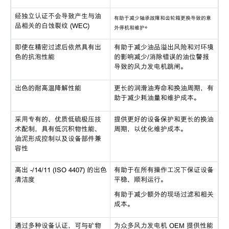
经独立认证不会导致产生与油
有助于减少轴承故障和齿轮箱更换导致的意
品相关的白蚀裂纹 (WEC)
。
外停机和维护
即使在精密过滤后依然具有出
有助于减少油品溢出风险和对环境
色的抗泡性能
的影响减少/消除错误的油位警报
导致的风力发电机跳闸。
出色的耐高温降解性能
更长的润滑油寿命和换油周期，有
助于减少耗油量和维护成本。
采用专有的、优质低硫极压技
提供更好的设备保护和更长的换油
术配制，具有低沉积物性能、
周期，以优化维护成本。
油泥形成控制以及设备部件兼
容性
高出 -/14/11 (ISO 4407) 的出色
有助于在所有操作工况下保证设备
清洁度
平稳、顺利运行。
有助于减少额外的现场过滤和相关
成本。
通过多种设备认证，可与矿物
为众多风力发电机 OEM 提供性能