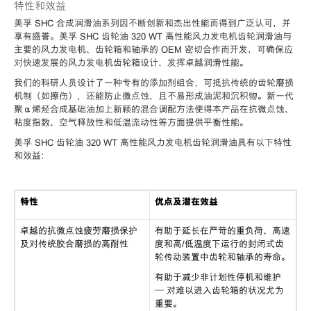
特性和效益
美孚 SHC 合成润滑油系列因不断创新和杰出性能而得到广泛认可，并
享有盛誉。美孚 SHC 齿轮油 320 WT 高性能风力发电机齿轮润滑油与
主要的风力发电机、齿轮箱和轴承的 OEM 密切合作而开发，可确保应
对快速发展的风力发电机齿轮箱设计，发挥卓越润滑性能。
我们的科研人员设计了一种专有的添加剂组合，可抵抗传统的齿轮磨损
机制（如擦伤），还能防止微点蚀，且不易形成油泥和沉积物。新一代
聚α烯烃合成基础油加上新颖的混合调配方法使得本产品在抗微点蚀、
粘度指数、空气释放性和低温流动性等方面提供平衡性能。
美孚 SHC 齿轮油 320 WT 高性能风力发电机齿轮润滑油具有以下特性
和效益：
特性
优点及潜在效益
卓越的抗微点蚀疲劳磨损保护
有助于延长在严苛的重负荷、高速
及对传统胶合磨损的高耐性
度和高/低温度下运行的封闭式齿
轮传动装置中齿轮和轴承的寿命。
有助于减少非计划性停机和维护
— 对难以进入齿轮箱的状况尤为
重要。