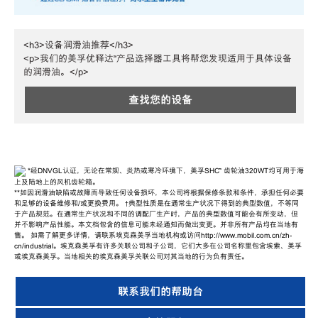
<h3>设备润滑油推荐</h3>
<p>我们的美孚优释达℠产品选择器工具将帮您发现适用于具体设备
的润滑油。</p>
查找您的设备
*经DNVGL认证，无论在常规、炎热或寒冷环境下，美孚SHC™ 齿轮油320WT均可用于海
上及陆地上的风机齿轮箱。
**如因润滑油缺陷或故障而导致任何设备损坏，本公司将根据保修条款和条件，承担任何必要
和足够的设备维修和/或更换费用。 †典型性质是在通常生产状况下得到的典型数值，不等同
于产品规范。在通常生产状况和不同的调配厂生产时，产品的典型数值可能会有所变动，但
并不影响产品性能。本文档包含的信息可能未经通知而做出变更。并非所有产品均在当地有
售。 如需了解更多详情，请联系埃克森美孚当地机构或访问http://www.mobil.com.cn/zh-
cn/industrial。埃克森美孚有许多关联公司和子公司，它们大多在公司名称里包含埃索、美孚
或埃克森美孚。当地相关的埃克森美孚关联公司对其当地的行为负有责任。
联系我们的帮助台