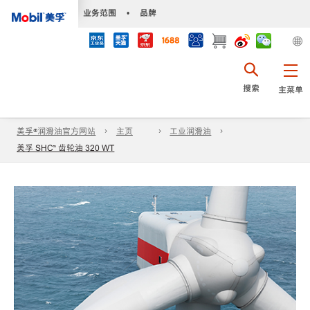
•
业务范围
•
品牌
搜索
主菜单
美孚®润滑油官方网站
主页
工业润滑油
美孚 SHC™ 齿轮油 320 WT