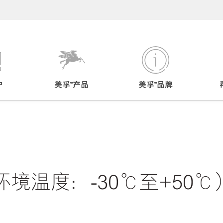
户
美孚™产品
美孚™品牌
境温度：-30℃至+50℃