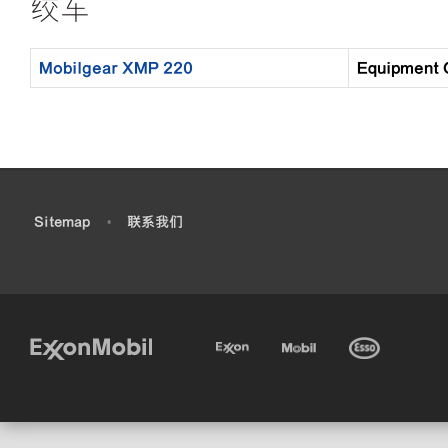
绞车
Mobilgear XMP 220
Equipmen
•
Sitemap
•
联系我们