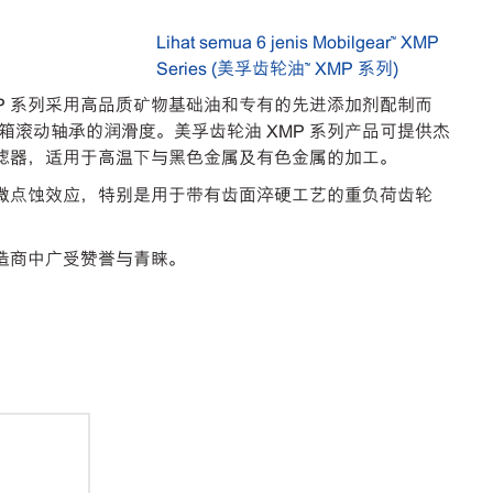
Lihat semua 6 jenis Mobilgear™ XMP
Series (美孚齿轮油™ XMP 系列)
MP 系列采用高品质矿物基础油和专有的先进添加剂配制而
滚动轴承的润滑度。美孚齿轮油 XMP 系列产品可提供杰
过滤器，适用于高温下与黑色金属及有色金属的加工。
止微点蚀效应，特别是用于带有齿面淬硬工艺的重负荷齿轮
造商中广受赞誉与青睐。