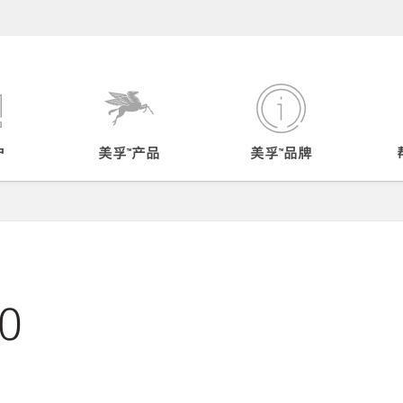
户
美孚™产品
美孚™品牌
0