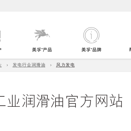
户
美孚™产品
美孚™品牌
业
发电行业润滑油
风力发电
™工业润滑油官方网站