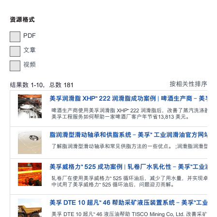
资源格式
PDF
文章
视频
按相关性排序
结果数
1
-
10
，总数
181
美孚润滑脂 XHP™ 222 润滑脂成功案例 | 啤酒生产商 - 美
啤酒生产商使用美孚润滑脂 XHP™ 222 润滑脂后，改善了蒸汽洗涤器和巴
美孚工程服务如何帮助一家啤酒厂客户年节省13,813 美元。
脂润滑型滑动轴承和供脂系统 - 美孚™ 工业润滑油官方网站
了解脂润滑型滑动轴承和常见供脂方法的一些优点。 ;润滑脂润滑型
美孚威格力™ 525 成功案例 | 轧卷厂水乳化性 - 美孚™工业
轧卷厂在使用美孚威格力™ 525 循环油后，减少了用水量，并实现卓
中试用了美孚威格力™ 525 循环油后，问题迎刃而解。
美孚 DTE 10 超凡™ 46 帮助采矿液压装置系统 - 美孚™工
美孚 DTE 10 超凡™ 46 液压油帮助 TISCO Mining Co, Ltd. 