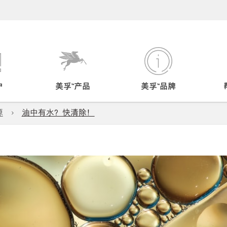
户
美孚™产品
美孚™品牌
源
油中有水？快清除！