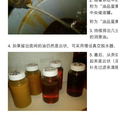
2. 随着系统
称为“油品蛋
中央储液罐。
称为“油品蛋
3. 持续排出
的润滑油。
4. 如果留出底阀的油仍然是云状，可采用增设真空脱水器
5. 最后，
起来是云状（
补充过滤来清