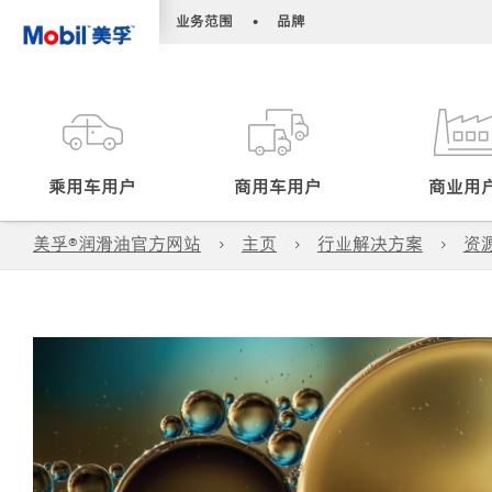
•
•
业务范围
品牌
乘用车用户
商用车用户
商业用
美孚®润滑油官方网站
主页
行业解决方案
资