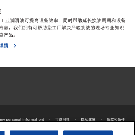
铁
™工业润滑油可提高设备效率，同时帮助延长换油周期和设备
寿命。我们拥有可帮助您工厂解决严峻挑战的现场专业知识
靠产品。
详情
•
•
•
 my personal information)
可访问性
隐私政策
条款和条件
2003-
2026
埃克森美孚公司版权所有。保留所有权利。
沪ICP备09048291号-4
沪公网安备 31010402004412号