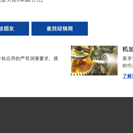
加 人民币4.96 万元。
给朋友
查找经销商
机
导轨应用的严苛润滑要求，提
美孚
的代
了解