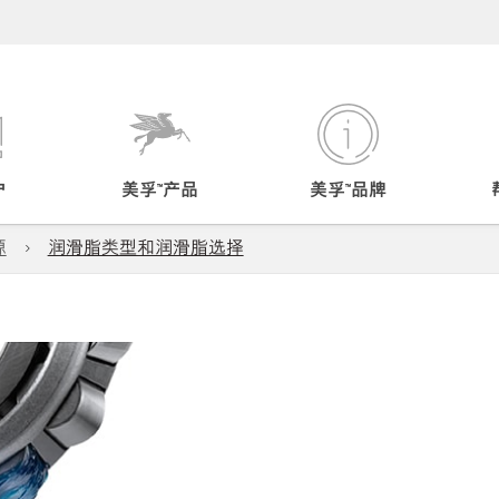
户
美孚™产品
美孚™品牌
源
润滑脂类型和润滑脂选择