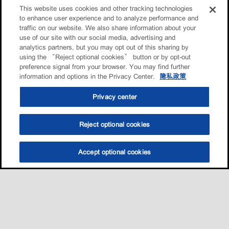
This website uses cookies and other tracking technologies
to enhance user experience and to analyze performance and
traffic on our website. We also share information about your
use of our site with our social media, advertising and
analytics partners, but you may opt out of this sharing by
using the “Reject optional cookies” button or by opt-out
preference signal from your browser. You may find further
information and options in the Privacy Center.
隐私政策
Privacy center
Reject optional cookies
Accept optional cookies
选油助手
查找门店
联系我们
线上门店