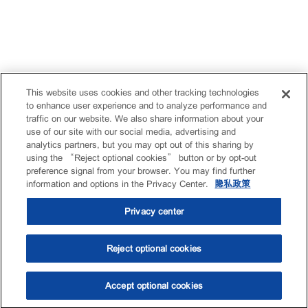
This website uses cookies and other tracking technologies
to enhance user experience and to analyze performance and
traffic on our website. We also share information about your
use of our site with our social media, advertising and
analytics partners, but you may opt out of this sharing by
using the “Reject optional cookies” button or by opt-out
preference signal from your browser. You may find further
information and options in the Privacy Center.
隐私政策
Privacy center
Reject optional cookies
Accept optional cookies
选油助手
查找门店
联系我们
线上门店