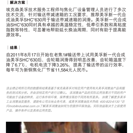
｜解决方案｜
埃克森美孚技术服务工程师与焦化厂设备管理人员进行了多次
技术交流，针对输送带减速箱的工况要求，推荐美孚新一代合
成油美孚SHC™630用于输送带减速箱的润滑。美孚新一代合成
油SHC™630同时具有卓越的高温稳定性，低牵引系数和高粘度
指数等特性，可显著地帮助延长换油周期，同时有助于提高能
源效率。
｜结果｜
自2011年8月17日开始在老焦1#输送带上试用美孚新一代合成
油美孚SHC™630后，齿轮箱润滑得到明显改善，齿轮箱温度下
降了6.7℃，电机电流下降3.26%，提高了输送带的运行效率，
每年可为新钢焦化厂节省11,584元人民币。
该业绩证明所引用的数据和结果是基于埃克森美孚对特定用户使用有关美孚润滑油产品和服
务的测试和分析。并由该特定用户进行过确认。 该润滑油产品的实际应用效果对不同的用户
可能由于设备的种类、运行条件和环境、保养情况等的不同而有所差异。 如需了解更多美孚
工业润滑油及服务，请致电公司当地业务代表，或美孚润滑油技术热线: 400-820-6130 *访
问mobilindustrial.com.cn了解美孚润滑油如何为您提供环保效益。实际效益取决于之前使用
产品，操作条件以及具体应用类型。