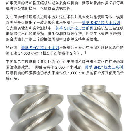
如果使用的是矿物压缩机油或劣质合成机油，就意味着操作员必须每年
或者更频繁地换油，以维持系统完整性。
为在回转螺杆压缩机应用中应对这些条件并最大化油品使用寿命，埃克
森美孚最近推出了一款高级合成压缩机油——
美孚 SHC™ 拉力士系列
。
在大量实验室和实际测试中，
美孚 SHC™ 拉力士系列
压缩机油已被证明
能够提供出色的抗磨损、抗生锈和抗腐蚀保护，即使在比客户原来使用
的合成油长二到三倍的换油周期中也依然保持卓越性能。
经证明，
美孚 SHC™ 拉力士系列
压缩机油甚至可在压缩机现场试验中持
†
续长达 24,000 小时（相当于连续操作 3 年）。
下图显示了压缩机设备对比测试中由于压缩机螺杆组件氧化而行成的润
‡
滑油漆膜效果。
即使在操作 2,500 个小时后，
美孚 SHC™ 拉力士系列
压缩机油的漆膜积垢仍然少于操作仅 1,000 小时后的客户原来使用的合
成产品。