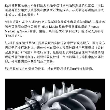
换用具有较长使用寿命的压缩机油不仅可将换油周期延长近三倍，而且
可显著减少相关设备停机和换油所产生的成本，从而获得可观的操作成
‡
本或人力成本的节省。
*研究背景：本文引述的埃克森美孚研究是埃克森美孚与制造和工程业的
领先英国商业媒体公司 Findlay Media 及位于德国纽伦堡的 Phocus
Marketing Group 合作开展的。共有近 350 家制造工厂的选定人员参与
了这项研究。
†
压缩机装备测试帮助在周期较短的实际设备中评估候选配方，因为这方
面尚无行业标准测试。流体性能在商业油浸回转螺杆空气压缩机（经过
改造以提升严苛度）中进行评估。压缩机测试中的油品使用寿命是预期
现场性能的相对指标。测试结果仅针对一台回转螺杆压缩机中的流体性
能。性能将因操作条件和应用而异。
‡
对于具有 OEM 保修的设备，请在更换压缩机油前咨询制造商。