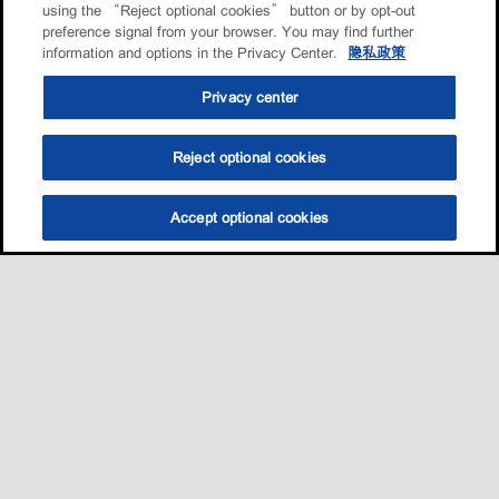
using the “Reject optional cookies” button or by opt-out
preference signal from your browser. You may find further
information and options in the Privacy Center.
隐私政策
Privacy center
Reject optional cookies
Accept optional cookies
选油助手
查找门店
联系我们
线上门店
Sitemap
联系我们
•
•