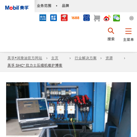
•
业务范围
•
品牌
搜索
主菜单
美孚®润滑油官方网站
主页
行业解决方案
资源
美孚 SHC™ 拉力士压缩机维护博客