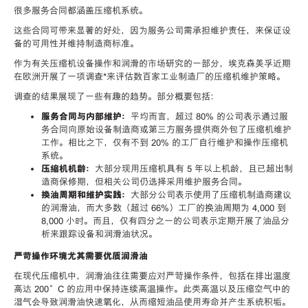
很多服务合同都涵盖压缩机系统。
这些合同可带来显著的好处，因为服务公司需承担维护责任，来保证设
备的可用性并维持制造商标准。
作为有关压缩机设备操作和润滑的市场研究的一部分，埃克森美孚近期
在欧洲开展了一项调查*来评估数百家工业制造厂的压缩机维护策略。
调查的结果展现了一些有趣的趋势。部分概要包括：
服务合同与内部维护：
平均而言，超过 80% 的公司表示通过服
务合同向原始设备制造商或第三方服务提供商外包了压缩机维护
工作。相比之下，仅有不到 20% 的工厂自行维护和操作压缩机
系统。
压缩机机龄：
大部分现用压缩机具有 5 年以上机龄，且已超出制
造商保修期，但相关公司仍选择采用维护服务合同。
换油周期和维护实践：
大部分公司表示使用了压缩机制造商建议
的润滑油，而大多数（超过 66%）工厂的换油周期为 4,000 到
8,000 小时。而且，仅有四分之一的公司表示定期开展了油品分
析来跟踪设备和润滑油状况。
严苛操作环境尤其需要优质润滑油
在现代压缩机中，润滑油往往需要应对严苛操作条件，包括在排出温度
高达 200°C 的应用中保持连续高温操作。此类高温以及压缩空气中的
湿气会导致润滑油快速氧化，从而缩短油品使用寿命并产生系统积垢。