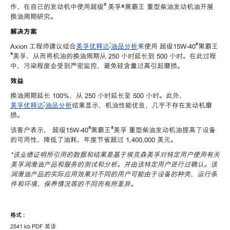
®
作，在自己的发动机中使用超级
美孚®黑霸王 重型柴油发动机油开展
换油周期研究。
解决方案
℠
®
Axion 工程师建议结合
美孚优释达
油品分析
来使用 超级15W-40
黑霸王
®
美孚，从而将机油的换油周期从 250 小时延长到 500 小时。在此过程
中，污染程度会受到严密监控，避免硅含量过高引起磨损。
效益
换油周期延长 100%，从 250 小时延长至 500 小时。此外，
℠
美孚优释达
油品分析
结果显示，机油性能优良，几乎不存在发动机磨
损。
®
®
该客户表示， 超级15W-40
黑霸王
美孚 重型柴油发动机油提高了设备
的可用性，降低了油耗，年度节省超过 1,400,000 美元。
*该业绩证明所引用的数据和结果是基于埃克森美孚对特定用户使用有关
美孚润滑油产品和服务的测试和分析。并由该特定用户进行过确认。该
润滑油产品的实际应用效果对不同的用户可能由于设备的种类、运行条
件和环境、保养情况等的不同而有所差异。
格式 :
2541 kb PDF 英语