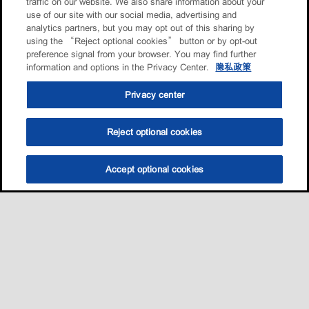
traffic on our website. We also share information about your
use of our site with our social media, advertising and
analytics partners, but you may opt out of this sharing by
using the “Reject optional cookies” button or by opt-out
preference signal from your browser. You may find further
information and options in the Privacy Center.
隐私政策
Privacy center
Reject optional cookies
Accept optional cookies
选油助手
查找门店
联系我们
线上门店
Sitemap
联系我们
•
•