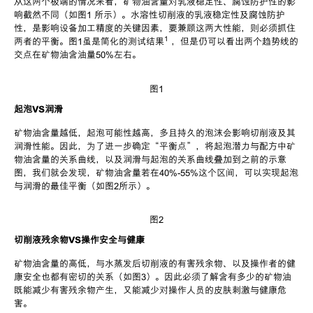
从这两个极端的情况来看，矿物油含量对乳液稳定性、腐蚀防护性的影
响截然不同（如图
1
所示）。水溶性切削液的乳液稳定性及腐蚀防护
性，是影响设备加工精度的关键因素，要兼顾这两大性能，则必须抓住
1
两者的平衡。图
1
虽是简化的测试结果
，但是仍可以看出两个趋势线的
交点在矿物油含油量
50%
左右。
图
1
起泡
VS
润滑
矿物油含量越低，起泡可能性越高，多且持久的泡沫会影响切削液及其
润滑性能。因此，为了进一步确定
“
平衡点
”
，将起泡潜力与配方中矿
物油含量的关系曲线，以及润滑与起泡的关系曲线叠加到之前的示意
图，我们就会发现，矿物油含量若在
40%-55%
这个区间，可以实现起泡
与润滑的最佳平衡（如图
2
所示）。
图
2
切削液残余物
VS
操作安全与健康
矿物油含量的高低，与水蒸发后切削液的有害残余物、以及操作者的健
康安全也都有密切的关系（如图
3
）。因此必须了解含有多少的矿物油
既能减少有害残余物产生，又能减少对操作人员的皮肤刺激与健康危
害。