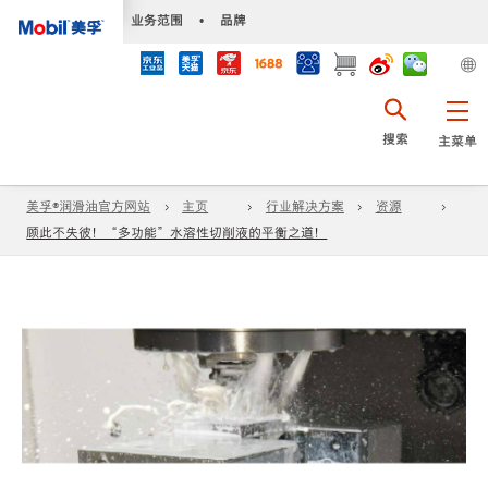
•
业务范围
•
品牌
搜索
主菜单
美孚®润滑油官方网站
主页
行业解决方案
资源
顾此不失彼！“多功能”水溶性切削液的平衡之道！