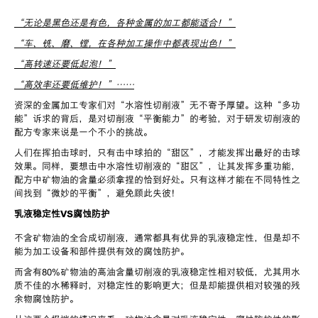
“
无论是黑色还是有色，各种金属的加工都能适合！
”
“
车、铣、磨、镗，在各种加工操作中都表现出色！
”
“
高转速还要低起泡！
”
“
高效率还要低维护！
”……
资深的金属加工专家们对
“
水溶性切削液
”
无不寄予厚望。这种
“
多功
能
”
诉求的背后，是对切削液
“
平衡能力
”
的考验，对于研发切削液的
配方专家来说是一个不小的挑战。
人们在挥拍击球时，只有击中球拍的
“
甜区
”
，才能发挥出最好的击球
效果。同样，要想击中水溶性切削液的
“
甜区
”
，让其发挥多重功能，
配方中矿物油的含量必须拿捏的恰到好处。只有这样才能在不同特性之
间找到
“
微妙的平衡
”
，避免顾此失彼！
乳液稳定性
VS
腐蚀防护
不含矿物油的全合成切削液，通常都具有优异的乳液稳定性，但是却不
能为加工设备和部件提供有效的腐蚀防护。
而含有
80%
矿物油的高油含量切削液的乳液稳定性相对较低，尤其用水
质不佳的水稀释时，对稳定性的影响更大；但是却能提供相对较强的残
余物腐蚀防护。