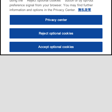
using the “Reject optional cookies” button or by opt-out
preference signal from your browser. You may find further
information and options in the Privacy Center.
隐私政策
Privacy center
Reject optional cookies
Accept optional cookies
选油助手
查找门店
联系我们
线上门店
Sitemap
联系我们
•
•