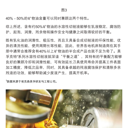
图
3
40% - 50%
的矿物油含量可以同时兼顾这两个特性。
综上所述，含有约
50%
矿物油的水溶性切削液能够在乳液稳定、腐蚀防
护、起泡、润滑、残余物和操作安全与健康之间取得较好的平衡。
既有乳化油的润滑性、极压性，而且又具备合成切削液的环保性能、优
异的清洗性能、使用周期长等性能，因此，世界各地机床制造商在其手
册中通常会推荐含有
40%
以上矿物油的半合成产品也就不足为奇了。美
孚克特
™
系列水溶性切削液就深谙
“
平衡之道
”
，其特有的平衡配方能够
良好的兼顾冷却和润滑性能，可有效延长刀具使用寿命并提高工件表面
加工精度、降低次品率，同时，其具备卓越的残液腐蚀保护和清除多余
残液的功效，能够帮助减少废液产生，提高开机率。
1
数据来源于埃克森美孚研发与工程公司。