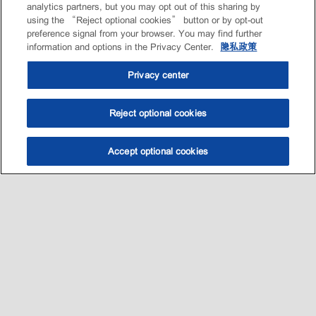
analytics partners, but you may opt out of this sharing by
using the “Reject optional cookies” button or by opt-out
preference signal from your browser. You may find further
information and options in the Privacy Center.
隐私政策
Privacy center
Reject optional cookies
Accept optional cookies
选油助手
查找门店
联系我们
线上门店
Sitemap
联系我们
•
•