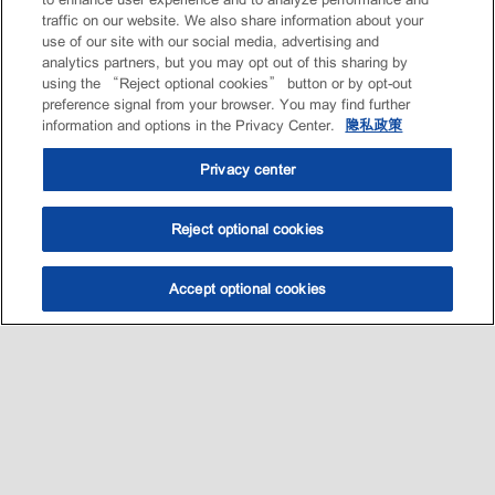
traffic on our website. We also share information about your
use of our site with our social media, advertising and
analytics partners, but you may opt out of this sharing by
using the “Reject optional cookies” button or by opt-out
preference signal from your browser. You may find further
information and options in the Privacy Center.
隐私政策
Privacy center
Reject optional cookies
Accept optional cookies
选油助手
查找门店
联系我们
线上门店
Sitemap
联系我们
•
•