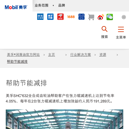
•
业务范围
•
品牌
搜索
主菜单
美孚®润滑油官方网站
主页
行业解决方案
资源
帮助节能减排
帮助节能减排
美孚SHC™632全合成齿轮油帮助客户在张力辊减速机上达到节电率
4.05%，每年在2台张力辊减速机上增加效益约人民币191,289元。