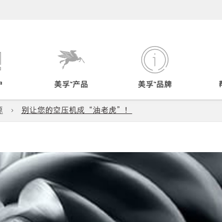
户
美孚™产品
美孚™品牌
源
别让您的空压机成“油老虎”！