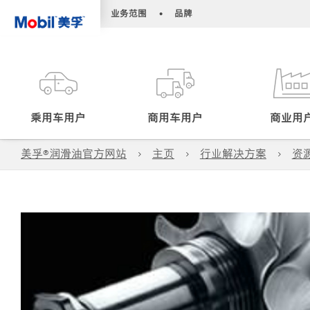
•
•
业务范围
品牌
乘用车用户
商用车用户
商业用
美孚®润滑油官方网站
主页
行业解决方案
资