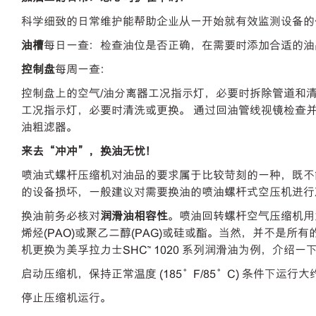
科学细致的日常维护能帮助企业从一开始就有效监测设备的
油槽
每日一查：检查油位是否正确，在需要时添加合适的油
控制盘
每周一查：
控制盘上的空气/油分离器工况指示灯，必要时拆除管道和
工况指示灯，必要时清洗或更换。 通过回油管线视镜检查
油粗滤器。
来去“冲冲”，换油无忧！
喷油式螺杆压缩机对油品的要求属于比较苛刻的一种，既不
的设备损坏，一般建议对需要换油的喷油螺杆式空压机进行
换油前务必核对
润滑油相容性
。喷油回转螺杆空气压缩机用
烯烃(PAO)或聚乙二醇(PAG)或硅或酯。当然，并不
机更换为美孚拉力士SHC™ 1020 系列润滑油为例，介
启动压缩机，保持正常温度 (185°F/85°C) 条件下运行大
停止压缩机运行。