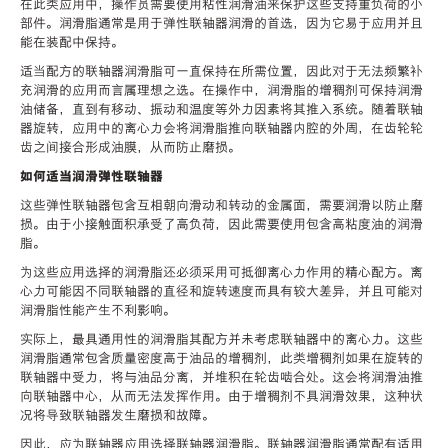
在此类应用中，操作员需要使用粘性润滑油来保护这些支持重负荷的小
部件。润滑脂通常是用于弹性联轴器润滑的首选，因为它易于应用并且
能在装配中保持。
适当配方的联轴器润滑脂可一直保持在所需位置，因此对于无法频繁补
充润滑的应用而言属理想之选。在操作中，润滑脂的增稠剂可保持润滑
油储备，直到有移动、振动和温度等外力因素将其推入系统。随着联轴
器旋转，应用中的离心力会将润滑脂推向联轴器内腔的外周，在齿轮轮
齿之间接合形成油膜，从而防止磨损。
如何适当润滑弹性联轴器
这些弹性联轴器包含互相朝向滑动和转动的金属面，需要润滑以防止磨
损。由于小接触面积承受了高负荷，因此需要使用包含高粘度油的润滑
脂。
为这些应用选择的润滑脂还必须采用可抵御离心力作用的精心配方。离
心力可能因不同联轴器的直径和旋转速度而具有较大差异，并且可能对
润滑脂性能产生不利影响。
实际上，最具通用性的润滑脂其配方并未考虑联轴器中的离心力。这些
润滑脂通常包含质量密度高于油品的增稠剂，此类增稠剂如果在旋转的
联轴器中受力，将与油品分离，并堆积在轮齿啮合处。这会将润滑油推
向联轴器中心，从而无法发挥作用。由于增稠剂不具润滑效果，这种状
况将导致联轴器发生磨损和故障。
因此，应为联轴器应用选择联轴器润滑脂。联轴器润滑脂通常配有适用