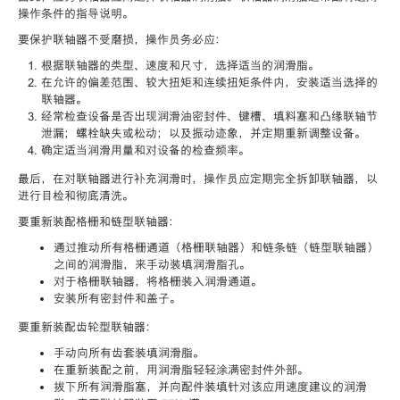
操作条件的指导说明。
要保护联轴器不受磨损，操作员务必应：
根据联轴器的类型、速度和尺寸，选择适当的润滑脂。
在允许的偏差范围、较大扭矩和连续扭矩条件内，安装适当选择的
联轴器。
经常检查设备是否出现润滑油密封件、键槽、填料塞和凸缘联轴节
泄漏；螺栓缺失或松动；以及振动迹象，并定期重新调整设备。
确定适当润滑用量和对设备的检查频率。
最后，在对联轴器进行补充润滑时，操作员应定期完全拆卸联轴器，以
进行目检和彻底清洗。
要重新装配格栅和链型联轴器：
通过推动所有格栅通道（格栅联轴器）和链条链（链型联轴器）
之间的润滑脂，来手动装填润滑脂孔。
对于格栅联轴器，将格栅装入润滑通道。
安装所有密封件和盖子。
要重新装配齿轮型联轴器：
手动向所有齿套装填润滑脂。
在重新装配之前，用润滑脂轻轻涂满密封件外部。
拔下所有润滑脂塞，并向配件装填针对该应用速度建议的润滑