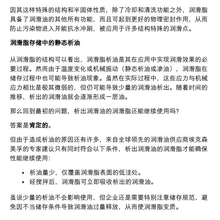
因其这样特殊的结构和半固体性质，除了冷却和清洗功能之外，润滑脂
具备了润滑油的其他所有功能，而且可起到更好的物理密封作用，从而
防止污染物进入并能抗水冲刷，被应用于许多结构特殊的润滑点。
润滑脂存储中的静态析油
从润滑脂的结构可以看出，润滑脂析油是其在应用中实现润滑效果的必
要过程。然而由于温度变化或机械振动（静态析油或渗油），润滑脂在
储存过程中也可能导致析油现象。虽然在实际过程中，这些应力与机械
应力相比是极其微弱的，但仍可能导致少量的润滑油析出。随着时间的
推移，析出的润滑油就会逐渐形成一层油。
那么回到最初的问题，析出润滑油的润滑脂还能继续使用吗？
答案是
肯定的
。
但由于造成析油的原因还有许多，来自全球领先的润滑油供应商埃克森
美孚的专家建议只有同时符合以下条件，析出润滑油的润滑脂才能确保
性能继续使用：
析油量少，仅覆盖润滑脂表面的低洼处。
经搅拌后，润滑脂可立即吸收析出的润滑油。
虽说少量的析油不会影响使用，但企业还是需要特别注意储存规范，避
免因不当储存条件导致润滑油过量释放，从而使润滑脂变质。