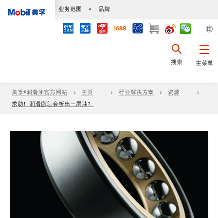
•
业务范围
•
品牌
搜索
主菜单
美孚®润滑油官方网站
主页
行业解决方案
资源
求助！润滑脂怎会析出一层油？