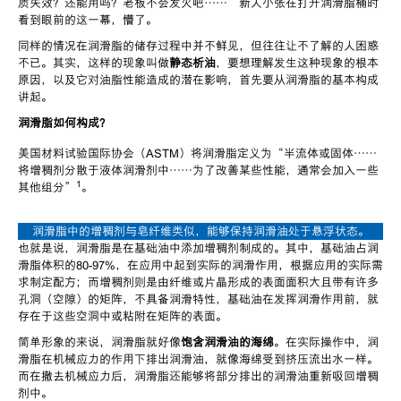
质失效？还能用吗？老板不会发火吧
……”
新人小张在打开润滑脂桶时
看到眼前的这一幕，懵了。
同样的情况在润滑脂的储存过程中并不鲜见，但往往让不了解的人困惑
不已。其实，这样的现象叫做
静态析油
，要想理解发生这种现象的根本
原因，以及它对油脂性能造成的潜在影响，首先要从润滑脂的基本构成
讲起。
润滑脂如何构成？
美国材料试验国际协会（
ASTM
）将润滑脂定义为
“
半流体或固体
……
将增稠剂分散于液体润滑剂中
……
为了改善某些性能，通常会加入一些
1
其他组分
”
。
润滑脂中的增稠剂与皂纤维类似，能够保持润滑油处于悬浮状态。
也就是说，润滑脂是在基础油中添加增稠剂制成的。其中，基础油占润
滑脂体积的
80-97%
，在应用中起到实际的润滑作用，根据应用的实际需
求制定配方；而增稠剂则是由纤维或片晶形成的表面面积大且带有许多
孔洞（空隙）的矩阵，不具备润滑特性，基础油在发挥润滑作用前，就
存在于这些空洞中或粘附在矩阵的表面。
简单形象的来说，润滑脂就好像
饱含润滑油的海绵
。在实际操作中，润
滑脂在机械应力的作用下排出润滑油，就像海绵受到挤压流出水一样。
而在撤去机械应力后，润滑脂还能够将部分排出的润滑油重新吸回增稠
剂中。