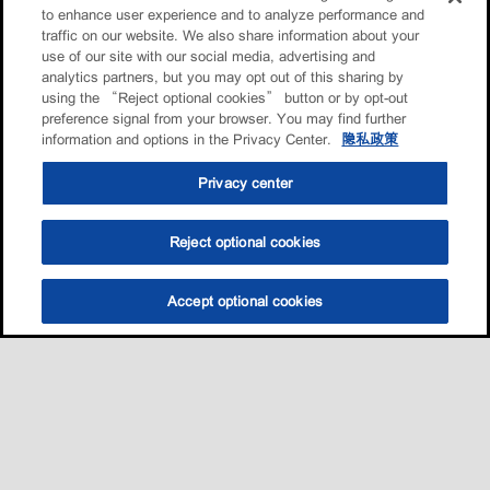
to enhance user experience and to analyze performance and
traffic on our website. We also share information about your
use of our site with our social media, advertising and
analytics partners, but you may opt out of this sharing by
using the “Reject optional cookies” button or by opt-out
preference signal from your browser. You may find further
information and options in the Privacy Center.
隐私政策
Privacy center
Reject optional cookies
Accept optional cookies
选油助手
查找门店
联系我们
线上门店
Sitemap
联系我们
•
•