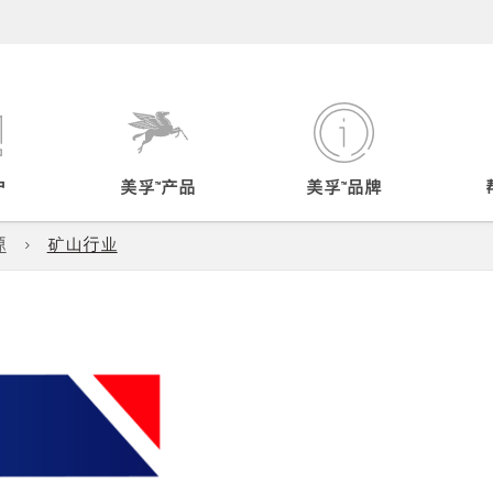
户
美孚™产品
美孚™品牌
源
矿山行业