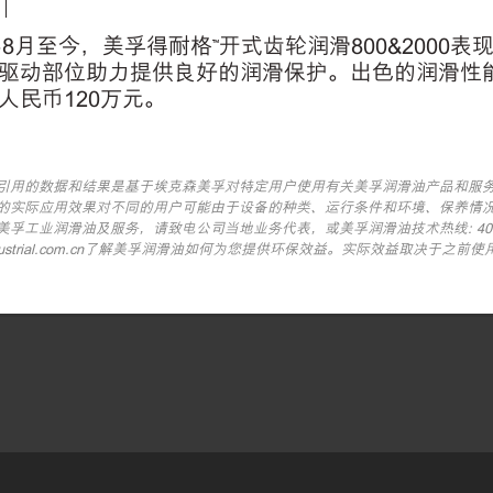
｜
3年8月至今，美孚得耐格™开式齿轮润滑800&200
驱动部位助力提供良好的润滑保护。出色的润滑性
人民币120万元。
引用的数据和结果是基于埃克森美孚对特定用户使用有关美孚润滑油产品和服
的实际应用效果对不同的用户可能由于设备的种类、运行条件和环境、保养情
孚工业润滑油及服务，请致电公司当地业务代表，或美孚润滑油技术热线: 400-82
lindustrial.com.cn了解美孚润滑油如何为您提供环保效益。实际效益取决