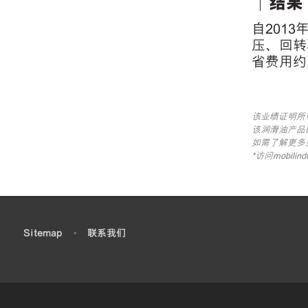
｜结果
自201
压、回转
省费用约
该业绩证明所
该润滑油产品
如需了解更多美
*访问mobi
•
Sitemap
•
联系我们