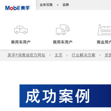
•
•
业务范围
品牌
乘用车用户
商用车用户
商业用
美孚®润滑油官方网站
主页
行业解决方案
资