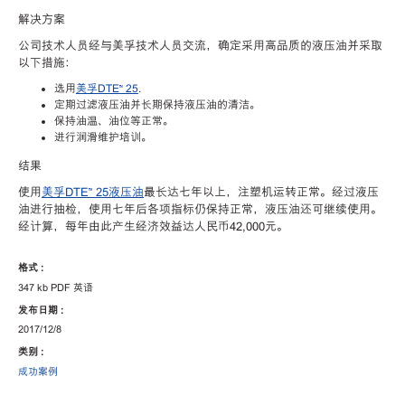
解决方案
公司技术人员经与美孚技术人员交流，确定采用高品质的液压油并采取
以下措施：
选用
美孚DTE™ 25
.
定期过滤液压油并长期保持液压油的清洁。
保持油温、油位等正常。
进行润滑维护培训。
结果
使用
美孚DTE™ 25液压油
最长达七年以上，注塑机运转正常。经过液压
油进行抽检，使用七年后各项指标仍保持正常，液压油还可继续使用。
经计算，每年由此产生经济效益达人民币42,000元。
格式 :
347 kb PDF 英语
发布日期 :
2017/12/8
类别 :
成功案例