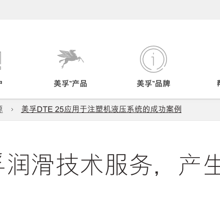
户
美孚™产品
美孚™品牌
源
美孚DTE 25应用于注塑机液压系统的成功案例
和美孚润滑技术服务，