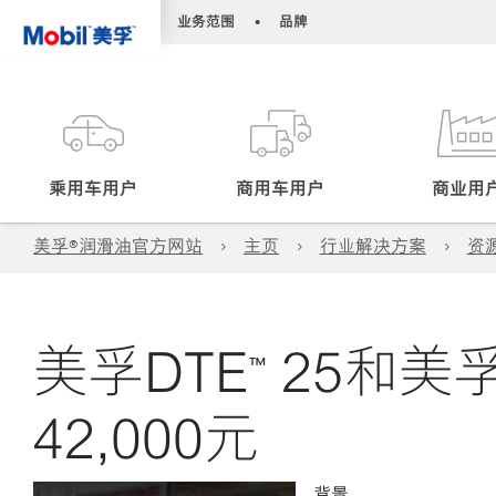
•
•
业务范围
品牌
乘用车用户
商用车用户
商业用
美孚®润滑油官方网站
主页
行业解决方案
资
美孚DTE™ 25
42,000元
背景