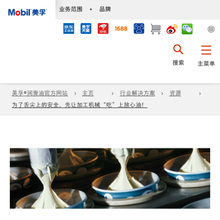
•
业务范围
•
品牌
搜索
主菜单
美孚®润滑油官方网站
主页
行业解决方案
资源
为了舌尖上的安全，先让加工机械“吃”上放心油！