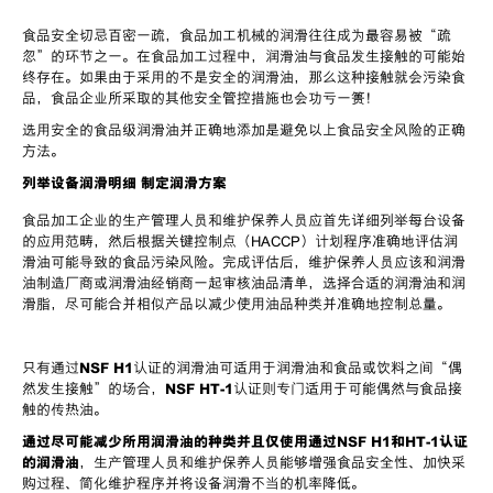
食品安全切忌百密一疏，食品加工机械的润滑往往成为最容易被
“
疏
忽
”
的环节之一。在食品加工过程中，润滑油与食品发生接触的可能始
终存在。如果由于采用的不是安全的润滑油，那么这种接触就会污染食
品，食品企业所采取的其他安全管控措施也会功亏一篑！
选用安全的食品级润滑油并正确地添加是避免以上食品安全风险的正确
方法。
列举设备润滑明细 制定润滑方案
食品加工企业的生产管理人员和维护保养人员应首先详细列举每台设备
的应用范畴，然后根据关键控制点（
HACCP
）计划程序准确地评估润
滑油可能导致的食品污染风险。完成评估后，维护保养人员应该和润滑
油制造厂商或润滑油经销商一起审核油品清单，选择合适的润滑油和润
滑脂，尽可能合并相似产品以减少使用油品种类并准确地控制总量。
只有通过
NSF H1
认证的润滑油可适用于润滑油和食品或饮料之间
“
偶
然发生接触
”
的场合，
NSF HT-1
认证则专门适用于可能偶然与食品接
触的传热油。
通过尽可能减少所用润滑油的种类并且仅使用通过
NSF H1
和
HT-1
认证
的润滑油
，生产管理人员和维护保养人员能够增强食品安全性、加快采
购过程、简化维护程序并将设备润滑不当的机率降低。