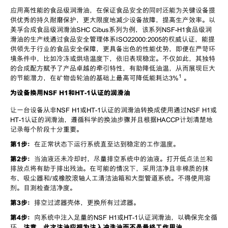
应用高性能的食品级润滑油，在保证食品安全的同时还能为关键设备提
供优秀的持久耐磨保护，更大限度地减少设备故障，提高生产效率。以
美孚合成食品级润滑油
SHC Cibus
系列为例，该系列
NSF-H1
食品级润
滑油的生产线通过食品安全管理体系
ISO22000:2005
的权威认证，能提
供领先于行业的食品安全保障，更具备出色的性能优势，即便在严苛环
境条件中，比如冷冻或烘培温度下，依旧表现稳定。不仅如此，其独特
的合成配方赋予了产品卓越的牵引特性，有助降低油温，从而展现巨大
1
的节能潜力，在矿物齿轮油的基础上最高可降低能耗达
3%
。
为设备换用
NSF H1
和
HT-1
认证的润滑油
让一台设备从非
NSF H1
或
HT-1
认证的润滑油转换成使用通过
NSF H1
或
HT-1
认证的润滑油，遵循科学的换油步骤并且根据
HACCP
计划清楚地
记录每个阶段十分重要。
第
1
步：
在正常状态下运行系统直至达到稳定的工作温度。
第
2
步：
当油液还未冷却时，尽量排空系统中的油液。打开低点法兰和
排放点将有助于排出残油。在可能的情况下，采用洁净且非棉质的抹
布、吸尘器和
/
或橡胶滚轴人工清洁油箱和大型管道系统。不得使用溶
剂。目测检查洁净度。
第
3
步：
排空过滤器壳体，更换所有过滤器。
第
4
步：
向系统中注入足量的
NSF H1
或
HT-1
认证润滑油，以确保完全循
环。
注意，此次注油应视为注入冲洗油而不是最终工作用油。