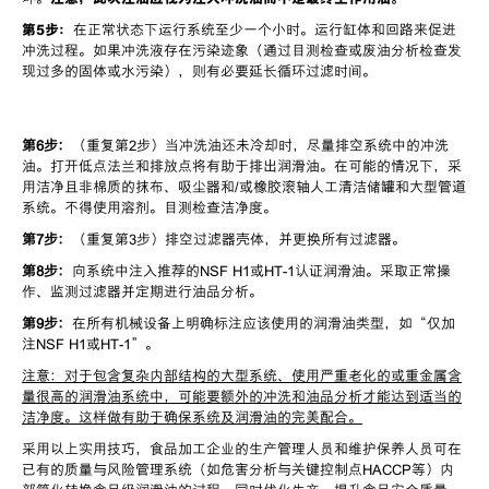
第
5
步：
在正常状态下运行系统至少一个小时。运行缸体和回路来促进
冲洗过程。如果冲洗液存在污染迹象（通过目测检查或废油分析检查发
现过多的固体或水污染），则有必要延长循环过滤时间。
第
6
步：
（重复第
2
步）当冲洗油还未冷却时，尽量排空系统中的冲洗
油。打开低点法兰和排放点将有助于排出润滑油。在可能的情况下，采
用洁净且非棉质的抹布、吸尘器和
/
或橡胶滚轴人工清洁储罐和大型管道
系统。不得使用溶剂。目测检查洁净度。
第
7
步：
（重复第
3
步）排空过滤器壳体，并更换所有过滤器。
第
8
步：
向系统中注入推荐的
NSF H1
或
HT-1
认证润滑油。采取正常操
作、监测过滤器并定期进行油品分析。
第
9
步：
在所有机械设备上明确标注应该使用的润滑油类型，如
“
仅加
注
NSF H1
或
HT-1
”
。
注意：对于包含复杂内部结构的大型系统、使用严重老化的或重金属含
量很高的润滑油系统中，可能要额外的冲洗和油品分析才能达到适当的
洁净度。这样做有助于确保系统及润滑油的完美配合。
采用以上实用技巧，食品加工企业的生产管理人员和维护保养人员可在
已有的质量与风险管理系统（如危害分析与关键控制点
HACCP
等）内