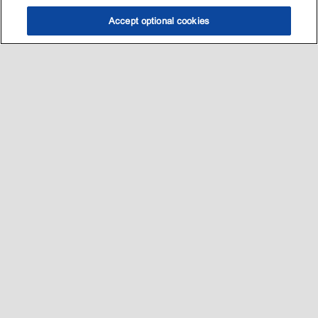
Accept optional cookies
选油助手
查找门店
联系我们
线上门店
Sitemap
联系我们
•
•
Privacy center (Do not sell or share my personal information)