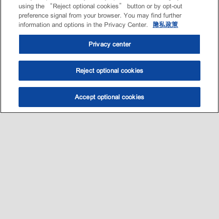
using the “Reject optional cookies” button or by opt-out
preference signal from your browser. You may find further
information and options in the Privacy Center.
隐私政策
Privacy center
Reject optional cookies
Accept optional cookies
选油助手
查找门店
联系我们
线上门店
Sitemap
联系我们
•
•