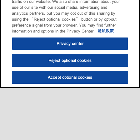
traffic on our website. We also share information about your
use of our site with our social media, advertising and
analytics partners, but you may opt out of this sharing by
using the “Reject optional cookies” button or by opt-out
preference signal from your browser. You may find further
information and options in the Privacy Center.
隐私政策
Privacy center
Reject optional cookies
Accept optional cookies
选油助手
查找门店
联系我们
线上门店
Sitemap
联系我们
•
•