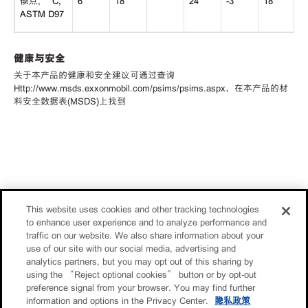
倾点, °C,
6
18
24
-3
18
ASTM D97
健康与安全
关于本产品的健康和安全建议可通过查询
Http://www.msds.exxonmobil.com/psims/psims.aspx，在本产品的材
料安全数据表(MSDS)上找到
This website uses cookies and other tracking technologies
to enhance user experience and to analyze performance and
traffic on our website. We also share information about your
use of our site with our social media, advertising and
analytics partners, but you may opt out of this sharing by
using the “Reject optional cookies” button or by opt-out
preference signal from your browser. You may find further
information and options in the Privacy Center.
隐私政策