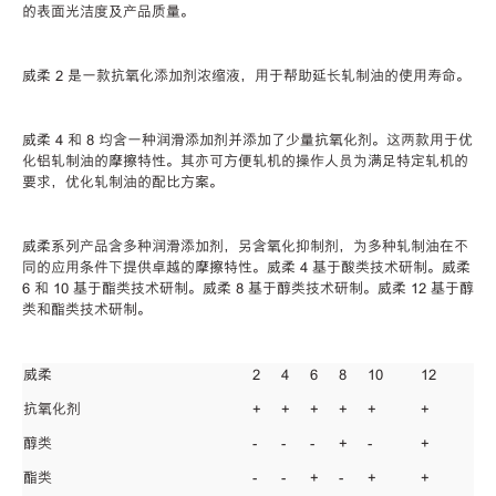
的表面光洁度及产品质量。
威柔 2 是一款抗氧化添加剂浓缩液，用于帮助延长轧制油的使用寿命。
威柔 4 和 8 均含一种润滑添加剂并添加了少量抗氧化剂。这两款用于优
化铝轧制油的摩擦特性。其亦可方便轧机的操作人员为满足特定轧机的
要求，优化轧制油的配比方案。
威柔系列产品含多种润滑添加剂，另含氧化抑制剂，为多种轧制油在不
同的应用条件下提供卓越的摩擦特性。威柔 4 基于酸类技术研制。威柔
6 和 10 基于酯类技术研制。威柔 8 基于醇类技术研制。威柔 12 基于醇
类和酯类技术研制。
威柔
2
4
6
8
10
12
抗氧化剂
+
+
+
+
+
+
醇类
-
-
-
+
-
+
酯类
-
-
+
-
+
+