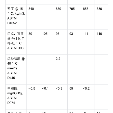
密度 @ 15
840
830
795
858
830
°C, kg/m3,
ASTM
D4052
闪点，宾斯
80
105
93
93
111
110
基-马丁闭口
杯法, °C,
ASTM D93
运动粘度 @
2.2
40 °C,
mm2/s,
ASTM
D445
中和值，
<0.5
<0.1
<0.3
55
<0.2
mgKOH/g，
ASTM
D974