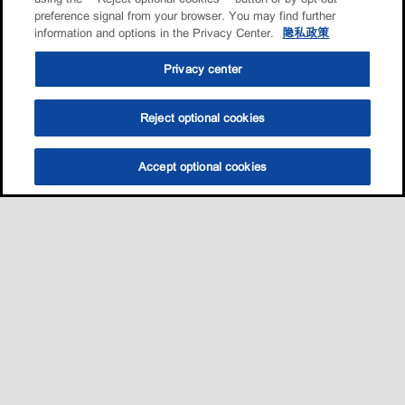
preference signal from your browser. You may find further
information and options in the Privacy Center.
隐私政策
Privacy center
Reject optional cookies
Accept optional cookies
选油助手
查找门店
联系我们
线上门店
Sitemap
联系我们
•
•