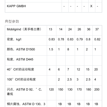
KAPP GMBH
-
-
-
-
X
-
典型参数
Mobilgrind（美孚格兰德）
13
14
24
26
36
37
密度，kg/l
0.83
0.78
0.83
0.79
0.8
0.82
颜色，ASTM D1500
1.5
1
8
1
2
1
粘度，ASTM D445
40°C时的运动粘度
4
6
7
12
15
20
100°C时的运动粘度
2
2.5
3
2.5
4
闪点，ASTM D 92，°C，
120
150
130
170
180
200
最低
铜片腐蚀，ASTM D 130，3
1B
1B
1B
1B
1B