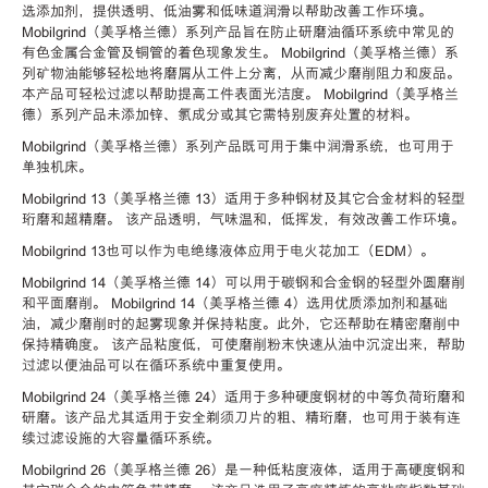
选添加剂，提供透明、低油雾和低味道润滑以帮助改善工作环境。
Mobilgrind（美孚格兰德）系列产品旨在防止研磨油循环系统中常见的
有色金属合金管及铜管的着色现象发生。 Mobilgrind（美孚格兰德）系
列矿物油能够轻松地将磨屑从工件上分离，从而减少磨削阻力和废品。
本产品可轻松过滤以帮助提高工件表面光洁度。 Mobilgrind（美孚格兰
德）系列产品未添加锌、氯成分或其它需特别废弃处置的材料。
Mobilgrind（美孚格兰德）系列产品既可用于集中润滑系统，也可用于
单独机床。
Mobilgrind 13（美孚格兰德 13）适用于多种钢材及其它合金材料的轻型
珩磨和超精磨。 该产品透明，气味温和，低挥发，有效改善工作环境。
Mobilgrind 13也可以作为电绝缘液体应用于电火花加工（EDM）。
Mobilgrind 14（美孚格兰德 14）可以用于碳钢和合金钢的轻型外圆磨削
和平面磨削。 Mobilgrind 14（美孚格兰德 4）选用优质添加剂和基础
油，减少磨削时的起雾现象并保持粘度。此外，它还帮助在精密磨削中
保持精确度。 该产品粘度低，可使磨削粉末快速从油中沉淀出来，帮助
过滤以便油品可以在循环系统中重复使用。
Mobilgrind 24（美孚格兰德 24）适用于多种硬度钢材的中等负荷珩磨和
研磨。该产品尤其适用于安全剃须刀片的粗、精珩磨，也可用于装有连
续过滤设施的大容量循环系统。
Mobilgrind 26（美孚格兰德 26）是一种低粘度液体，适用于高硬度钢和