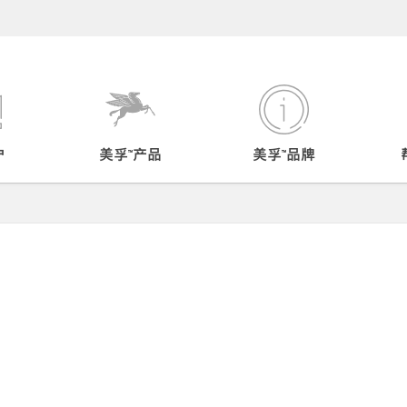
户
美孚™产品
美孚™品牌