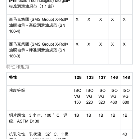
(Primetals Technologies) Morgoil®
标准润滑油规范（1.1 版）
西马克集团 (SMS Group) X-Roll®
X
X
X
X
X
油膜轴承 - 高级润滑油规范 (SN
180-4)
西马克集团 (SMS Group) X-Roll®
X
X
X
X
X
油膜轴承 - 标准润滑油规范 (SN
180-3)
特性和规范
特性
128
133
137
146
148
粘度等级
ISO
ISO
ISO
ISO
ISO
VG
VG
VG
VG
VG
150
220
320
460
680
铜片腐蚀，3 小时，100 °C，评
1B
1B
1B
1B
1B
级，ASTM D130
抗乳化性，乳状液，52°C，非极
40