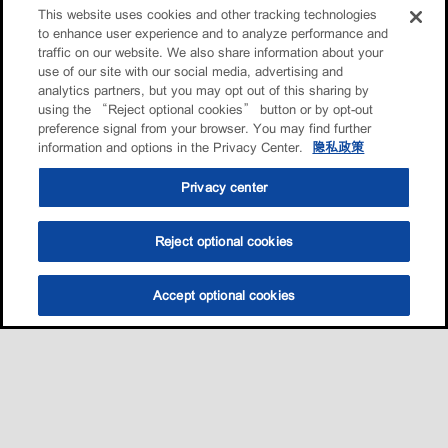
This website uses cookies and other tracking technologies
to enhance user experience and to analyze performance and
traffic on our website. We also share information about your
use of our site with our social media, advertising and
analytics partners, but you may opt out of this sharing by
using the “Reject optional cookies” button or by opt-out
preference signal from your browser. You may find further
information and options in the Privacy Center.
隐私政策
Privacy center
Reject optional cookies
Accept optional cookies
选油助手
查找门店
联系我们
线上门店
Sitemap
联系我们
•
•