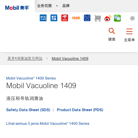
•
业务范围
•
品牌
搜索
主菜单
美孚®润滑油官方网站
Mobil Vacuoline 1409
Mobil Vacuoline™ 1400 Series
Mobil Vacuoline 1409
液压和导轨润滑油
Safety Data Sheet (SDS)
Product Data Sheet (PDS)
Lihat semua 3 jenis Mobil Vacuoline™ 1400 Series