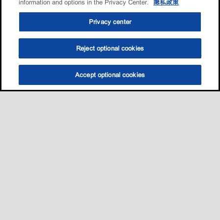
information and options in the Privacy Center.
隐私政策
Privacy center
Reject optional cookies
Accept optional cookies
选油助手
查找门店
联系我们
线上门店
Sitemap
联系我们
•
•