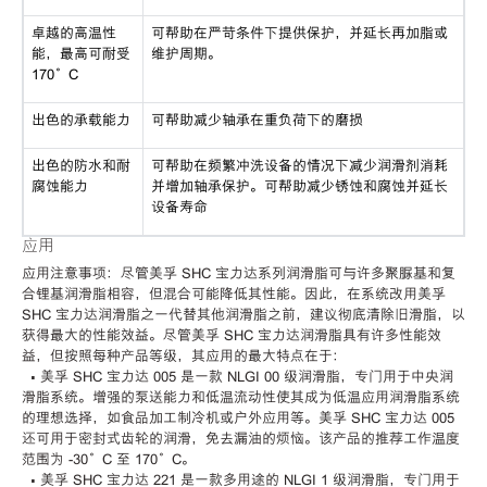
卓越的高温性
可帮助在严苛条件下提供保护，并延长再加脂或
能，最高可耐受
维护周期。
170°C
出色的承载能力
可帮助减少轴承在重负荷下的磨损
出色的防水和耐
可帮助在频繁冲洗设备的情况下减少润滑剂消耗
腐蚀能力
并增加轴承保护。可帮助减少锈蚀和腐蚀并延长
设备寿命
应用
应用注意事项：尽管美孚 SHC 宝力达系列润滑脂可与许多聚脲基和复
合锂基润滑脂相容，但混合可能降低其性能。因此，在系统改用美孚
SHC 宝力达润滑脂之一代替其他润滑脂之前，建议彻底清除旧滑脂，以
获得最大的性能效益。尽管美孚 SHC 宝力达润滑脂具有许多性能效
益，但按照每种产品等级，其应用的最大特点在于：
• 美孚 SHC 宝力达 005 是一款 NLGI 00 级润滑脂，专门用于中央润
滑脂系统。增强的泵送能力和低温流动性使其成为低温应用润滑脂系统
的理想选择，如食品加工制冷机或户外应用等。美孚 SHC 宝力达 005
还可用于密封式齿轮的润滑，免去漏油的烦恼。该产品的推荐工作温度
范围为 -30°C 至 170°C。
• 美孚 SHC 宝力达 221 是一款多用途的 NLGI 1 级润滑脂，专门用于