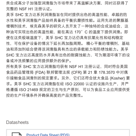
类合成高分子加强型润滑脂为市场带来了高温解决方案，同时还获得了
完整的 NSF H1 注册认证。
美孚 SHC 宝力达系列润滑脂旨在同时提供出色的高温性能、卓越的防
水性和美孚润滑脂产品始终具备的平衡抗磨损性能。运用先进的聚脲基
增稠剂技术，埃克森美孚的研究人员开发了一种独特的合成油组合，这
种油可实现出色的高温性能，能在高达 170°C 的温度下提供润滑。即
便在这类极端温度下，美孚 SHC 宝力达仍具有抗氧化性和结构稳定
性，可在保护设备的情况下延长再加脂周期。 精心平衡的增稠剂、基础
油和添加剂组合使得该润滑脂具有杰出的承载能力和防锈蚀能力。美孚
SHC 宝力达还高度防水并具有出色的耐腐蚀能力，可为潮湿环境下的设
备或冲洗频繁的应用提供额外的保护。
所有美孚 SHC 宝力达润滑脂均获有 NSF H1 注册认证，同时符合美国
食品药品管理局 (FDA) 联邦管理法规 (CFR) 第 21 章 178.3570 中对偶
尔接触食品润滑剂的规定要求。另外，它们还符合犹太食品 (Kosher) 要
求。美孚 SHC 宝力达润滑脂在经 ISO 22000 认证的设施内生产，并严
格遵循 ISO 21469 规定的卫生与生产原则，可以为食品工业应用提供受
控的生产环境条件并确保高度的产品完整性。
Datasheets
Product Data Sheet (PDS)