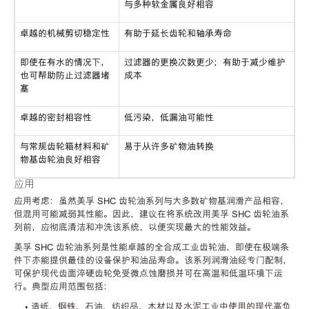
与多种软金属良好相容
卓越的机械剪切稳定性
有助于延长齿轮和轴承寿命
即使在有水的情况下，
过滤器的更换次数更少；有助于减少维护
也可帮助防止过滤器堵
成本
塞
卓越的密封相容性
低污染，低漏油可能性
与常规齿轮箱材料和矿
易于从许多矿物油转换
物基齿轮油良好相容
应用
应用考虑：虽然美孚 SHC 齿轮油系列与大多数矿物基润滑产品相容，
但混用可能减弱其性能。因此，建议在将系统改用美孚 SHC 齿轮油系
列前，应彻底清洁和冲洗该系统，以便实现最大的性能效益。
美孚 SHC 齿轮油系列是性能卓越的全合成工业齿轮油，即使在极端条
件下亦能提供最佳的设备保护和油品寿命。该系列润滑油经专门配制，
可保护现代齿面淬硬齿轮免受微点蚀磨损并可在高温和低温环境下运
行。典型应用范围包括：
• 造纸、钢铁、石油、纺织品、木材以及水泥工业中使用的现代高负