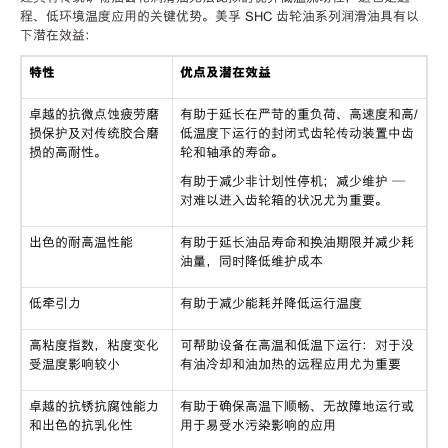
程、低环境温度应用的关键优势。美孚 SHC 齿轮油系列润滑油具有以
下潜在效益：
特性
优点及潜在效益
卓越的抗微点蚀疲劳磨
有助于延长在严苛的重负荷、高速度和高/
损保护及对传统胶合磨
低温度下运行的封闭式齿轮传动装置中齿
损的高耐性。
轮和轴承的寿命。
有助于减少非计划性停机；减少维护 —
对难以进入齿轮箱的状况尤为重要。
出色的耐高温性能
有助于延长油品寿命和换油期限并减少耗
油量，同时降低维护成本
低牵引力
有助于减少能耗并降低运行温度
高粘度指数，粘度变化
可帮助设备在高温和低温下运行：对于没
受温度影响较小
有油冷却和油加热的远程应用尤为重要
卓越的抗锈抗腐蚀能力
有助于确保高温下顺畅、无故障地运行或
和出色的抗乳化性
用于易受水污染影响的应用