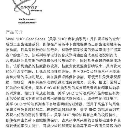
产品简介
Mobil SHC™ Gear Series（美孚 SHC™ 齿轮油系列）是性能卓越的全合
成型工业齿轮油系列，即使在严苛条件下也能提供杰出的齿轮和轴承保
护功能，且具有较长的油品寿命，有助于保障设备的无故障运行并提高
客户的生产力。该系列科学设计的合成润滑油由合成基础油配制而成，
合成基础油具有出色的抗氧化性和热稳定性，同时具备卓越的低温流动
性。该系列油品的粘度指数较高，粘度变化受温度影响较小，具有较大
的运行温度范围，且低温启动性能更好。美孚 SHC 齿轮油系列润滑油
含有先进的添加剂配方，旨在提供卓越保护功能，可使元件免受常规磨
损，如胶合，并拥有高水准的抗微点蚀疲劳能力。此外，相比于常规齿
轮油的化学成分，美孚 SHC 齿轮油系列的成分可改善齿轮箱滚动轴承
的润滑度。相比于常规齿轮油，美孚 SHC 齿轮油系列产品即使在有海
水污染的情况下仍可提供杰出的抗锈抗腐蚀能力。即使在潮湿环境下，
美孚 SHC 齿轮油系列也不会堵塞精细的过滤器，适用于高温下与黑色
金属及有色金属的加工。在静态密封测试中，美孚 SHC 齿轮油系列亦
表现出优秀的密封件兼容性。美孚 SHC 齿轮油具有杰出的极压特性，
即使在冲击负荷下也能提供保护。该系列中所采用的合成基础油本身具
有较低的牵引力特性，可减少齿轮和滚动轴承等不均一表面负荷区内的