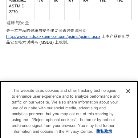
粘度指数,
176
180
181
184
192
192
ASTM D
2270
健康与安全
关于本产品的健康与安全建议可通过查询网页
http://www.msds.exxonmobil.com/psims/psims.aspx
上本产品的化学
品安全技术说明书 (MSDS) 上找到。
This website uses cookies and other tracking technologies
to enhance user experience and to analyze performance and
traffic on our website. We also share information about your
use of our site with our social media, advertising and
analytics partners, but you may opt out of this sharing by
using the “Reject optional cookies” button or by opt-out
preference signal from your browser. You may find further
information and options in the Privacy Center.
隐私政策