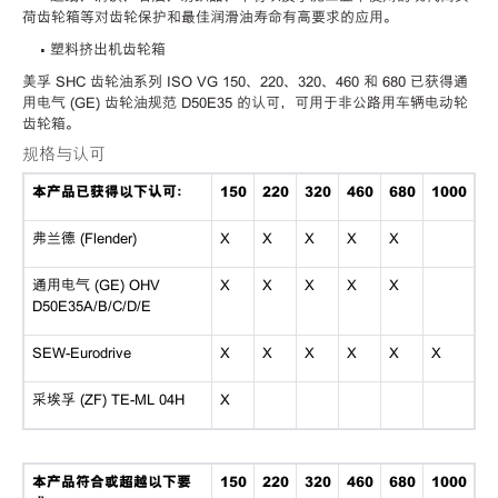
荷齿轮箱等对齿轮保护和最佳润滑油寿命有高要求的应用。
• 塑料挤出机齿轮箱
美孚 SHC 齿轮油系列 ISO VG 150、220、320、460 和 680 已获得通
用电气 (GE) 齿轮油规范 D50E35 的认可，可用于非公路用车辆电动轮
齿轮箱。
规格与认可
本产品已获得以下认可：
150
220
320
460
680
1000
弗兰德 (Flender)
X
X
X
X
X
通用电气 (GE) OHV
X
X
X
X
X
D50E35A/B/C/D/E
SEW-Eurodrive
X
X
X
X
X
X
采埃孚 (ZF) TE-ML 04H
X
本产品符合或超越以下要
150
220
320
460
680
1000