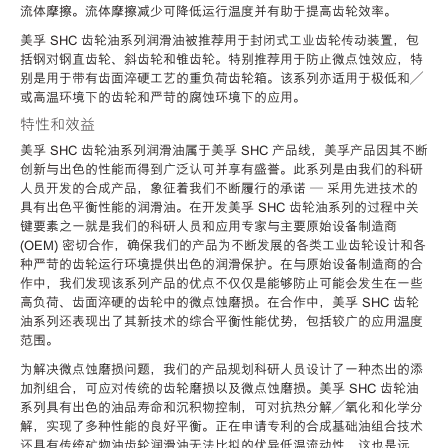
流体摩擦。流体摩擦减少可降低运行温度并有助于提高齿轮效率。
美孚 SHC 齿轮油系列润滑油被推荐用于封闭式工业齿轮传动装置，包
括钢对钢直齿轮、斜齿轮和锥齿轮。特别推荐用于防止微点蚀效应，特
别是用于带有齿面淬硬工艺的重负荷齿轮箱。该系列亦适用于极低和／
或高温环境下的齿轮和严苛的腐蚀环境下的应用。
特性和效益
美孚 SHC 齿轮油系列润滑油属于美孚 SHC 产品线，美孚产品因其不断
创新与出色的性能而得到广泛认可并享有盛誉。此系列是由我们的科研
人员开发的合成产品，象征着我们不断履行的承诺 — 采用先进技术的
具有出色平衡性能的润滑油。在开发美孚 SHC 齿轮油系列的过程中关
键要素之一就是我们的科研人员和应用专家与主要原始设备制造商
(OEM) 密切合作，确保我们的产品为不断发展的各类工业齿轮设计和各
种严苛的齿轮运行环境提供出色的润滑保护。在与原始设备制造商的合
作中，我们发现该系列产品的优点不仅仅是能够防止可能会发生在一些
高负荷、齿面淬硬的齿轮中的微点蚀磨损。在合作中，美孚 SHC 齿轮
油系列还表现出了其新技术的综合平衡性能优势，包括较广的应用温度
范围。
为解决微点蚀磨损问题，我们的产品规划科研人员设计了一种杰出的添
加剂组合，可应对传统的齿轮磨损以及微点蚀磨损。美孚 SHC 齿轮油
系列具有出色的油品寿命和沉积物控制，可对抗热分解／氧化和化学分
解，实现了多种性能的良好平衡。正在申请专利的合成基础油组合技术
还具有传统矿物油齿轮润滑油无法比拟的优异低温流动性，这也是远