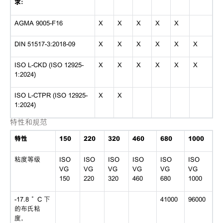
求：
AGMA 9005-F16
X
X
X
X
X
DIN 51517-3:2018-09
X
X
X
X
X
X
ISO L-CKD (ISO 12925-
X
X
X
X
X
X
1:2024)
ISO L-CTPR (ISO 12925-
X
X
1:2024)
特性和规范
特性
150
220
320
460
680
1000
粘度等级
ISO
ISO
ISO
ISO
ISO
ISO
VG
VG
VG
VG
VG
VG
150
220
320
460
680
1000
-17.8 °C 下
41000
96000
的布氏粘
度，