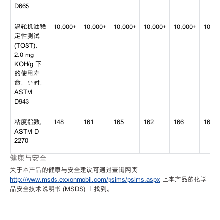
D665
涡轮机油稳
10,000+
10,000+
10,000+
10,000+
10,000+
10,00
定性测试
(TOST)，
2.0 mg
KOH/g 下
的使用寿
命，小时，
ASTM
D943
粘度指数,
148
161
165
162
166
169
ASTM D
2270
健康与安全
关于本产品的健康与安全建议可通过查询网页
http://www.msds.exxonmobil.com/psims/psims.aspx
上本产品的化学
品安全技术说明书 (MSDS) 上找到。