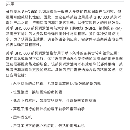
应用
虽然美孚 SHC 600 系列润滑油一般与大多数矿物基润滑产品相容，但
混用可能减弱其性能。因此，建议在将系统改用美孚 SHC 600 系列润
滑油产品之前，应彻底清洁和冲洗该系统，以便实现较大的性能效益。
美孚 SHC 600 系列润滑油可与大多数丁腈橡胶 (NBR)、氟橡胶 (FKM)
及用于矿物油的大多数其他弹性密封件材料相容。弹性体种类可能很
多。为了获得最佳效果，请咨询设备供应商、密封件制造商或当地公司
代表以确定其相容性。
美孚 SHC 600 系列润滑油推荐用于以下条件的各类齿轮和轴承应用：
需在高温或低温下运行，运行温度或油温会使传统的润滑油使用寿命缩
短及需要提高能效的场合。该系列润滑油可以有效地降低部件更换、系
统清洗和润滑油更换的成本。具体的应用需要选择合适的粘度等级，这
些应用包括：
• 永不换油的齿轮箱，尤其是高减速比/低效能的蜗齿轮
• 位置偏远、换油困难的齿轮箱
• 低温下的应用，如滑雪场缆车，可避免季节性换油
• 高温下运行的搅拌机的辊子轴承和辊颈轴承
• 塑料砑光机
• 严苛工况下的离心机应用，包括船用离心机