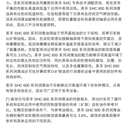
力。该系列润滑油采用最新的美孚 SHC 专有技术调配而成，其优异而
平衡的性能在高温和低温下应用中表现出色。美孚 SHC 600 系列润滑
油具有出色的低温特性，在低粘度等级下还具有良好的空气释放性能。
该系列润滑油能够抗机械剪切，即使在重载齿轮和高剪切轴承应用亦是
如此，因此几乎没有粘度损耗。
美孚 SHC 600 系列润滑油得益于所用基础油的分子结构，其牵引系数
比矿物油低。因此，在齿轮和滚动接触轴承等不规则表面的负载区，流
体摩擦较低。低流体摩擦会降低操作温度并提高齿轮效率，相当于减少
了能量消耗。实验室测试证明美孚 SHC 600 系列润滑油的能效提高最
高可达 3.6%(*)。美孚 SHC 600 系列润滑油的配方能够实现高温环境下
的出色抗氧化性和抗沉积性，同时具有出色的防锈和防腐蚀、抗磨、抗
乳化、泡沫控制和空气释放特性，以及多金属兼容性。美孚 SHC 600
系列润滑油还可良好兼容常以矿物油进行润滑的设备中使用的密封件和
其他材料。
美孚 SHC 600 系列润滑油不仅能够应对高温环境下的各种情况，还具
有很多其他优点，因此可广泛用于各类设备。
(*) 能效仅与美孚 SHC 600 系列润滑油的性能相关，测试时采用了循环
系统和齿轮应用中使用的同粘度等级的传统（矿物）齿轮油作参考对
比。在确定的操作条件下，与参考油相比，美孚 SHC 600 系列润滑油
在蜗轮蜗杆齿轮箱测试的能效提高最高可达 3.6%。能效的提高因操作
条件和具体应用的不同而异。