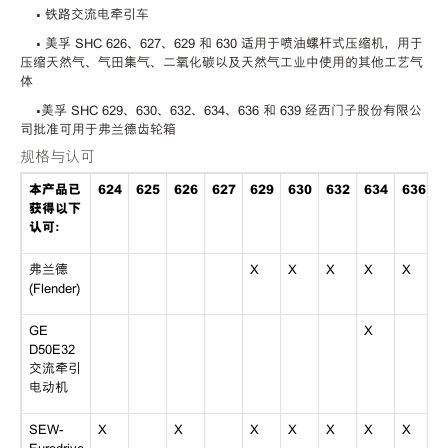
• 铁路交流电牵引车
• 美孚 SHC 626、627、629 和 630 适用于喷油螺杆式压缩机，用于
压缩天然气、气田集气、二氧化碳以及天然气工业中使用的其他工艺气
体
•美孚 SHC 629、630、632、634、636 和 639 经西门子股份有限公
司批准可用于弗兰德齿轮箱
规格与认可
本产品已
624
625
626
627
629
630
632
634
636
6
获得以下
认可：
弗兰德
X
X
X
X
X
(Flender)
GE
X
D50E32
交流牵引
电动机
SEW-
X
X
X
X
X
X
X