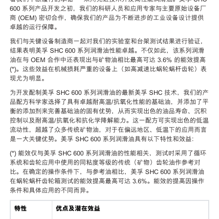
600 系列产品开发之初，我们的科研人员和应用专家与主要原始设备厂
商 (OEM) 密切合作，确保我们的产品为不断进步的工业设备设计提供
卓越的运行保障。
我们与关键设备制造商一起对我们的实验室和台架测试结果进行验证，
结果表明美孚 SHC 600 系列润滑油性能卓越。不仅如此，该系列润滑
油在与 OEM 合作中还表现出与矿物油相比最高可达 3.6% 的能效提高
(*)。这些效益在机械损耗严重的设备上（如高减速比蜗轮蜗杆齿轮）表
现尤为明显。
为开发配制美孚 SHC 600 系列润滑油的最新美孚 SHC 技术，我们的产
品配方科学家选择了具有卓越耐高温/抗氧化性能的基础油，并添加了平
衡的添加剂来完善基础油的固有优势，从而实现出色的油品寿命、沉积
控制以及耐高温/抗氧化和抗化学降解能力。这一配方可实现出色的低温
流动性，超越了众多传统矿物油，对于在偏远地区、低温下的应用而言
是一大关键优势。美孚 SHC 600 系列润滑油具有以下特性和效益：
(*) 能效仅与美孚 SHC 600 系列润滑油的性能相关，测试时采用了循环
系统和齿轮应用中使用的同粘度等级的传统（矿物）齿轮油作参考对
比。在确定的操作条件下，与参考油相比，美孚 SHC 600 系列润滑油
在蜗轮蜗杆齿轮箱测试的能效提高最高可达 3.6%。能效的提高因操作
条件和具体应用的不同而异。
特性
优点及潜在效益