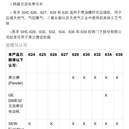
• 铁路交流电牵引车
• 美孚 SHC 626、627、629 和 630 适用于喷油螺杆式压缩机，用于
压缩天然气、气田集气、二氧化碳以及天然气工业中使用的其他工艺气
体
•美孚 SHC 629、630、632、634、636 和 639 经西门子股份有限公
司批准可用于弗兰德齿轮箱
规格与认可
本产品已
624
625
626
627
629
630
632
634
636
6
获得以下
认可：
弗兰德
X
X
X
X
X
(Flender)
GE
X
D50E32
交流牵引
电动机
SEW-
X
X
X
X
X
X
X