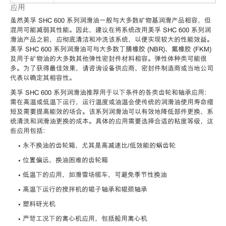
应用
虽然美孚 SHC 600 系列润滑油一般与大多数矿物基润滑产品相容，但
混用可能减弱其性能。因此，建议在将系统改用美孚 SHC 600 系列润
滑油产品之前，应彻底清洁和冲洗该系统，以便实现较大的性能效益。
美孚 SHC 600 系列润滑油可与大多数丁腈橡胶 (NBR)、氟橡胶 (FKM)
及用于矿物油的大多数其他弹性密封件材料相容。弹性体种类可能很
多。为了获得最佳效果，请咨询设备供应商、密封件制造商或当地公司
代表以确定其相容性。
美孚 SHC 600 系列润滑油推荐用于以下条件的各类齿轮和轴承应用：
需在高温或低温下运行，运行温度或油温会使传统的润滑油使用寿命缩
短及需要提高能效的场合。该系列润滑油可以有效地降低部件更换、系
统清洗和润滑油更换的成本。具体的应用需要选择合适的粘度等级，这
些应用包括：
• 永不换油的齿轮箱，尤其是高减速比/低效能的蜗齿轮
• 位置偏远、换油困难的齿轮箱
• 低温下的应用，如滑雪场缆车，可避免季节性换油
• 高温下运行的搅拌机的辊子轴承和辊颈轴承
• 塑料砑光机
• 严苛工况下的离心机应用，包括船用离心机