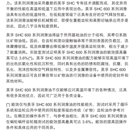
力。该系列润滑油采用最新的美孚 SHC 专有技术调配而成，其优异而
平衡的性能在高温和低温下应用中表现出色。美孚 SHC 600 系列润滑
油具有出色的低温特性，在低粘度等级下还具有良好的空气释放性能。
该系列润滑油能够抗机械剪切，即使在重载齿轮和高剪切轴承应用亦是
如此，因此几乎没有粘度损耗。
美孚 SHC 600 系列润滑油得益于所用基础油的分子结构，其牵引系数
比矿物油低。因此，在齿轮和滚动接触轴承等不规则表面的负载区，流
体摩擦较低。低流体摩擦会降低操作温度并提高齿轮效率，相当于减少
了能量消耗。实验室测试证明美孚 SHC 600 系列润滑油的能效提高最
高可达 3.6%(*)。美孚 SHC 600 系列润滑油的配方能够实现高温环境下
的出色抗氧化性和抗沉积性，同时具有出色的防锈和防腐蚀、抗磨、抗
乳化、泡沫控制和空气释放特性，以及多金属兼容性。美孚 SHC 600
系列润滑油还可良好兼容常以矿物油进行润滑的设备中使用的密封件和
其他材料。
美孚 SHC 600 系列润滑油不仅能够应对高温环境下的各种情况，还具
有很多其他优点，因此可广泛用于各类设备。
(*) 能效仅与美孚 SHC 600 系列润滑油的性能相关，测试时采用了循环
系统和齿轮应用中使用的同粘度等级的传统（矿物）齿轮油作参考对
比。在确定的操作条件下，与参考油相比，美孚 SHC 600 系列润滑油
在蜗轮蜗杆齿轮箱测试的能效提高最高可达 3.6%。能效的提高因操作
条件和具体应用的不同而异。