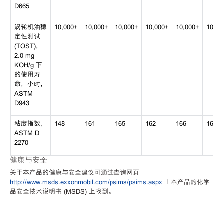
D665
涡轮机油稳
10,000+
10,000+
10,000+
10,000+
10,000+
10,00
定性测试
(TOST)，
2.0 mg
KOH/g 下
的使用寿
命，小时，
ASTM
D943
粘度指数,
148
161
165
162
166
169
ASTM D
2270
健康与安全
关于本产品的健康与安全建议可通过查询网页
http://www.msds.exxonmobil.com/psims/psims.aspx
上本产品的化学
品安全技术说明书 (MSDS) 上找到。