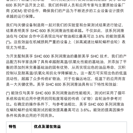
600 系列产品开发之初，我们的科研人员和应用专家与主要原始设备厂
商 (OEM) 密切合作，确保我们的产品为不断进步的工业设备设计提供
卓越的运行保障。
我们与关键设备制造商一起对我们的实验室和台架测试结果进行验证，
结果表明美孚 SHC 600 系列润滑油性能卓越。不仅如此，该系列润滑
油在与 OEM 合作中还表现出与矿物油相比最高可达 3.6% 的能效提高
(*)。这些效益在机械损耗严重的设备上（如高减速比蜗轮蜗杆齿轮）表
现尤为明显。
为开发配制美孚 SHC 600 系列润滑油的最新美孚 SHC 技术，我们的产
品配方科学家选择了具有卓越耐高温/抗氧化性能的基础油，并添加了平
衡的添加剂来完善基础油的固有优势，从而实现出色的油品寿命、沉积
控制以及耐高温/抗氧化和抗化学降解能力。这一配方可实现出色的低温
流动性，超越了众多传统矿物油，对于在偏远地区、低温下的应用而言
是一大关键优势。美孚 SHC 600 系列润滑油具有以下特性和效益：
(*) 能效仅与美孚 SHC 600 系列润滑油的性能相关，测试时采用了循环
系统和齿轮应用中使用的同粘度等级的传统（矿物）齿轮油作参考对
比。在确定的操作条件下，与参考油相比，美孚 SHC 600 系列润滑油
在蜗轮蜗杆齿轮箱测试的能效提高最高可达 3.6%。能效的提高因操作
条件和具体应用的不同而异。
特性
优点及潜在效益