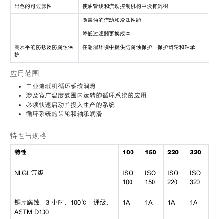
出色的可过滤性
使油管线和流动控制机构中没有沉积
改善油的流动和冷却性能
降低过滤器更换成本
高水平的防锈及防腐蚀保
在潮湿环境中提供防腐蚀保护，保护齿轮和轴承
护
应用范围
工业造纸机循环系统润滑
涉及宽广温度范围内运转的循环系统的应用
必须快速启动并投入生产的系统
循环系统的齿轮和轴承润滑
特性与规格
特性
100
150
220
320
NLGI 等级
ISO
ISO
ISO
ISO
100
150
220
320
铜片腐蚀，
3 小时，100℃，评级，
1A
1A
1A
1A
ASTM D130