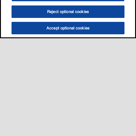
Reject optional cookies
Accept optional cookies
选油助手
查找门店
联系我们
线上门店
Sitemap
联系我们
•
•
Privacy center (Do not sell or share my personal information)