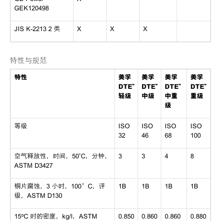
GEK120498
JIS K-2213 2 类
X
X
X
特性与规范
特性
美孚
美孚
美孚
美孚
DTE™
DTE™
DTE™
DTE™
轻级
中级
中重
重级
级
等级
ISO
ISO
ISO
ISO
32
46
68
100
空气释放性，时间，50˚C，分钟，
3
3
4
8
ASTM D3427
铜片腐蚀，3 小时，100°C，评
1B
1B
1B
1B
级，ASTM D130
15ºC 时的密度，kg/l，ASTM
0.850
0.860
0.860
0.880