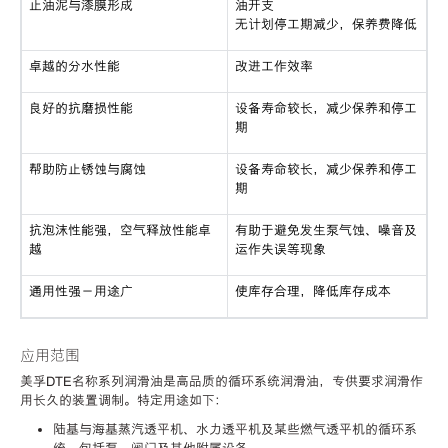
止油泥与漆膜形成
油开支
无计划停工期减少，保养费降低
卓越的分水性能
改进工作效率
良好的抗磨损性能
设备寿命较长，减少保养和停工
期
帮助防止锈蚀与腐蚀
设备寿命较长，减少保养和停工
期
抗泡沫性能强，空气释放性能卓
有助于避免发生泵气蚀、噪音及
越
运作失误等现象
通用性强－用途广
使库存合理，降低库存成本
应用范围
美孚DTE名称系列润滑油是高品质的循环系统润滑油，专供要求润滑作
用长久的装置调制。特定用途如下：
陆基与海基蒸汽透平机、水力透平机及某些燃气透平机的循环系