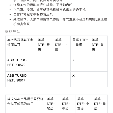
统，包括泵、阀门及其他附属设备
连续工作的滑动与滚柱轴承，平行轴齿轮
以飞溅、浸浴、油环或其他机械方式供油的透平机
工作严苛程度中等的液压泵
处理空气、天然气和惰性气体的，排气温度不超过150摄氏度压缩
机和真空泵
规格与认可
本产品获得以下制
美孚
美孚
美孚 DTE™
美孚
造商认可：
DTE™ 轻
DTE™ 中
中重级
DTE™ 重
级
级
级
ABB TURBO
X
HZTL 90572
ABB TURBO
X
HZTL 90617
建议将本产品用于需要符
美孚
美孚
美孚
美孚
合以下规范的应用：
DTE™
DTE™
DTE™ 中
DTE™ 重
轻级
中级
重级
级