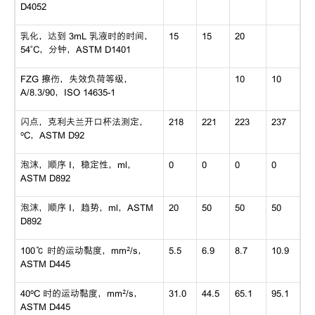
D4052
乳化，达到 3mL 乳液时的时间，
15
15
20
54˚C，分钟，ASTM D1401
FZG 擦伤，失效负荷等级，
10
10
A/8.3/90，ISO 14635-1
闪点，克利夫兰开口杯法测定，
218
221
223
237
ºC，ASTM D92
泡沫，顺序 I，稳定性，ml，
0
0
0
0
ASTM D892
泡沫，顺序 I，趋势，ml，ASTM
20
50
50
50
D892
100℃ 时的运动黏度，mm²/s，
5.5
6.9
8.7
10.9
ASTM D445
40ºC 时的运动黏度，mm²/s，
31.0
44.5
65.1
95.1
ASTM D445