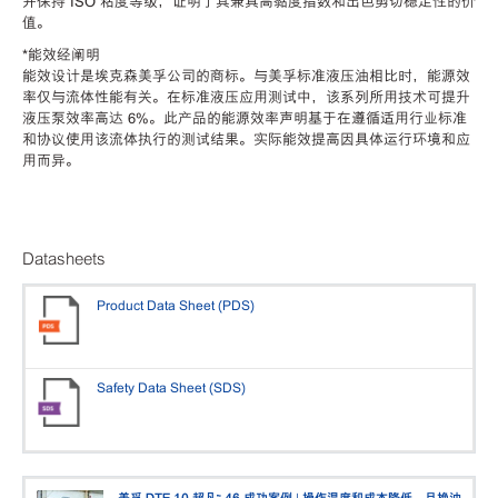
并保持 ISO 粘度等级，证明了其兼具高黏度指数和出色剪切稳定性的价
值。
*能效经阐明
能效设计是埃克森美孚公司的商标。与美孚标准液压油相比时，能源效
率仅与流体性能有关。在标准液压应用测试中，该系列所用技术可提升
液压泵效率高达 6%。此产品的能源效率声明基于在遵循适用行业标准
和协议使用该流体执行的测试结果。实际能效提高因具体运行环境和应
用而异。
Datasheets
Product Data Sheet (PDS)
Safety Data Sheet (SDS)
美孚 DTE 10 超凡™ 46 成功案例 | 操作温度和成本降低，且换油