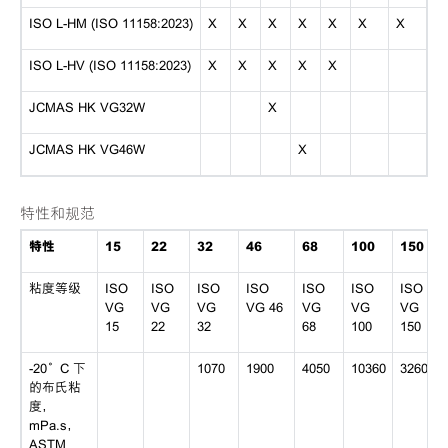
ISO L-HM (ISO 11158:2023)
X
X
X
X
X
X
X
ISO L-HV (ISO 11158:2023)
X
X
X
X
X
JCMAS HK VG32W
X
JCMAS HK VG46W
X
特性和规范
特性
15
22
32
46
68
100
150
粘度等级
ISO
ISO
ISO
ISO
ISO
ISO
ISO
VG
VG
VG
VG 46
VG
VG
VG
15
22
32
68
100
150
-20°C 下
1070
1900
4050
10360
32600
的布氏粘
度，
mPa.s，
ASTM