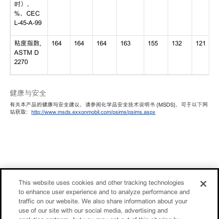
时），
%，CEC
L-45-A-99
粘度指数,
164
164
164
163
155
132
121
ASTM D
2270
健康与安全
有关本产品的健康与安全建议，请参阅化学品安全技术说明书 (MSDS)，可于以下网
站获取：
http://www.msds.exxonmobil.com/psims/psims.aspx
This website uses cookies and other tracking technologies
to enhance user experience and to analyze performance and
traffic on our website. We also share information about your
use of our site with our social media, advertising and