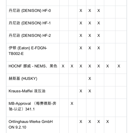
丹尼逊 (DENISON) HF-0
X
X
X
丹尼逊 (DENISON) HF-1
X
X
X
丹尼逊 (DENISON) HF-2
X
X
X
伊顿 (Eaton) E-FDGN-
X
X
X
TB002-E
HOCNF 挪威 - NEMS，黑色
X
X
X
X
X
X
X
赫斯基 (HUSKY)
X
Krauss-Maffei 液压油
X
X
MB-Approval （梅赛德斯-奔
X
驰-认证）341.1
Ortlinghaus-Werke GmbH
X
X
X
X
ON 9.2.10