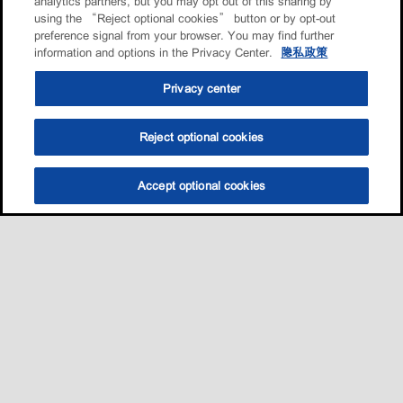
analytics partners, but you may opt out of this sharing by
using the “Reject optional cookies” button or by opt-out
preference signal from your browser. You may find further
information and options in the Privacy Center.
隐私政策
Privacy center
Reject optional cookies
Accept optional cookies
选油助手
查找门店
联系我们
线上门店
Sitemap
联系我们
•
•