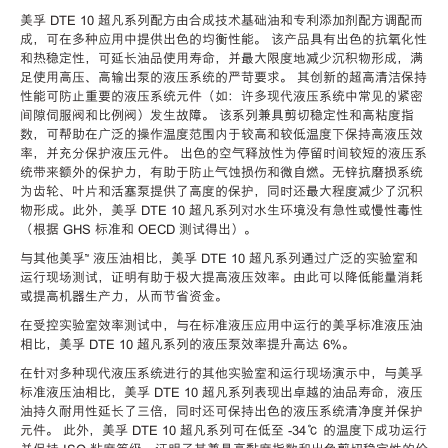
美孚 DTE 10 超凡系列配方由合成技术基础油和专利添加剂配方调配而
成，可在多种应用中提供出色的均衡性能。 该产品具有出色的抗氧化性
和热稳定性，可延长油品使用寿命，并最大限度地减少沉积物形成，满
足使用高压、高输出泵的液压系统的严苛要求。 其创新的超高清洁保持
性能可防止重要的液压系统元件（如：许多现代液压系统中常见的紧密
间隙伺服阀和比例阀）发生故障。 该系列兼具剪切稳定性和高粘度指
数，可帮助在广泛的操作温度范围内于较高和较低温度下保持高液压效
率，并充分保护液压元件。 出色的空气释放性为停留时间较短的液压系
统带来额外的保护力，有助于防止气蚀损伤和微自燃。无锌抗磨损系统
为齿轮、叶片和活塞泵提供了高度的保护，同时还最大程度减少了沉积
物形成。此外，美孚 DTE 10 超凡系列对水生环境没有急性或慢性毒性
（根据 GHS 标准和 OECD 测试得出）。
与其他美孚™ 液压油相比，美孚 DTE 10 超凡系列通过广泛的实验室和
运行现场测试，证明有助于极大提高液压效率。由此可以降低能量消耗
或提高机器生产力，从而节省资金。
在受控实验室效率测试中，与在标准液压应用中运行的美孚标准液压油
相比，美孚 DTE 10 超凡系列的液压泵效率提升高达 6%。
在针对多种现代液压系统进行的其他实验室和运行现场演示中，与美孚
标准液压油相比，美孚 DTE 10 超凡系列表现出卓越的油品寿命，液压
油持久耐用性延长了三倍，同时还可保持出色的液压系统清净度并保护
元件。 此外，美孚 DTE 10 超凡系列可在低至 -34℃ 的温度下成功运行