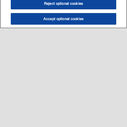
Reject optional cookies
Accept optional cookies
选油助手
查找门店
联系我们
线上门店
Sitemap
联系我们
•
•
Privacy center (Do not sell or share my personal information)