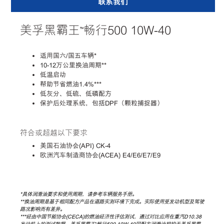
联系我们
美孚黑霸王™畅行500 10W-40
适用国六/国五车辆*
10-12
万公里换油周期**
低温启动
帮助节省燃油1.4%***
低灰分、低硫、低磷配方
保护后处理系统，包括DPF（颗粒捕捉器）
符合或超越以下要求
美国石油协会(API) CK-4
欧洲汽车制造商协会(ACEA) E4/E6/E7/E9
*具体润滑油要求和使用周期，请参考车辆服务手册。
**换油周期是基于相同配方产品在道路实测环境下完成。实际使用受发动机型及驾驶
路况影响而有差异。
***
经由中国节能协会(CECA)的燃油经济性评估测试，通过对比应用在重汽D10.38
发动机上的测试数据，美孚黑霸王™畅行500 10W-40同配方润滑油相较于美孚黑霸